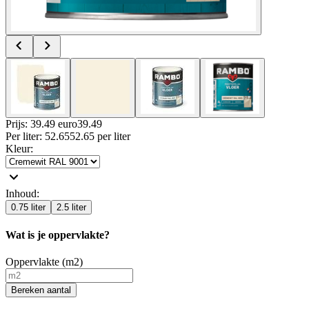
Prijs: 39.49 euro
39
.
49
Per
liter
:
52.65
52.65
per
liter
Kleur
:
Inhoud
:
0.75 liter
2.5 liter
Wat is je oppervlakte?
Oppervlakte (m2)
Bereken aantal