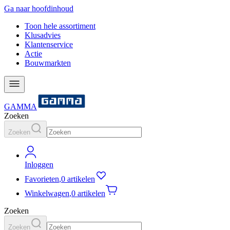
Ga naar hoofdinhoud
Toon hele assortiment
Klusadvies
Klantenservice
Actie
Bouwmarkten
GAMMA
Zoeken
Zoeken
Inloggen
Favorieten
,
0 artikelen
Winkelwagen
,
0 artikelen
Zoeken
Zoeken