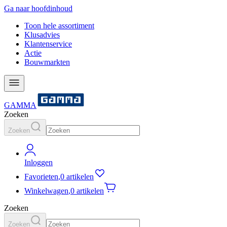
Ga naar hoofdinhoud
Toon hele assortiment
Klusadvies
Klantenservice
Actie
Bouwmarkten
GAMMA
Zoeken
Zoeken
Inloggen
Favorieten
,
0 artikelen
Winkelwagen
,
0 artikelen
Zoeken
Zoeken