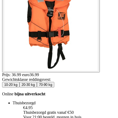
Prijs: 36.99 euro
36
.
99
Gewichtsklasse reddingsvest
:
10-20 kg
20-30 kg
70-90 kg
Online
bijna uitverkocht
Thuisbezorgd
€4.95
Thuisbezorgd gratis vanaf €50
Voor 21:00 besteld, morgen in huis