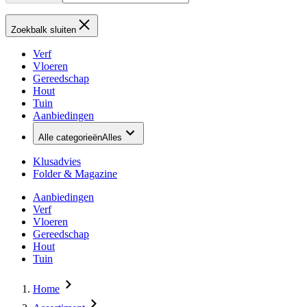
Zoekbalk sluiten
Verf
Vloeren
Gereedschap
Hout
Tuin
Aanbiedingen
Alle categorieën
Alles
Klusadvies
Folder & Magazine
Aanbiedingen
Verf
Vloeren
Gereedschap
Hout
Tuin
Home