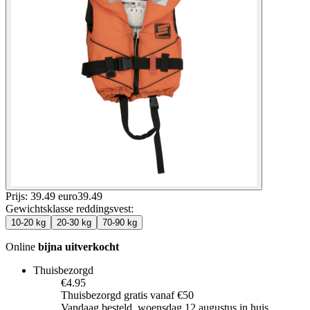
Prijs: 39.49 euro
39
.
49
Gewichtsklasse reddingsvest
:
10-20 kg
20-30 kg
70-90 kg
Online
bijna uitverkocht
Thuisbezorgd
€4.95
Thuisbezorgd gratis vanaf €50
Vandaag besteld, woensdag 12 augustus in huis