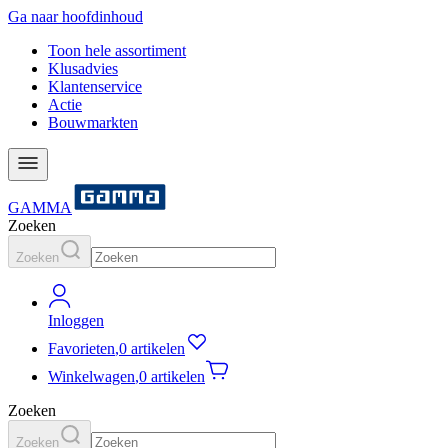
Ga naar hoofdinhoud
Toon hele assortiment
Klusadvies
Klantenservice
Actie
Bouwmarkten
GAMMA
Zoeken
Zoeken
Inloggen
Favorieten
,
0 artikelen
Winkelwagen
,
0 artikelen
Zoeken
Zoeken