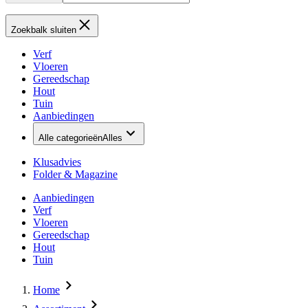
Zoekbalk sluiten
Verf
Vloeren
Gereedschap
Hout
Tuin
Aanbiedingen
Alle categorieën
Alles
Klusadvies
Folder & Magazine
Aanbiedingen
Verf
Vloeren
Gereedschap
Hout
Tuin
Home