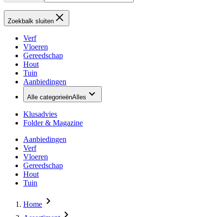
Zoekbalk sluiten
Verf
Vloeren
Gereedschap
Hout
Tuin
Aanbiedingen
Alle categorieën
Alles
Klusadvies
Folder & Magazine
Aanbiedingen
Verf
Vloeren
Gereedschap
Hout
Tuin
Home