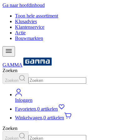
Ga naar hoofdinhoud
Toon hele assortiment
Klusadvies
Klantenservice
Actie
Bouwmarkten
GAMMA
Zoeken
Zoeken
Inloggen
Favorieten
,
0 artikelen
Winkelwagen
,
0 artikelen
Zoeken
Zoeken