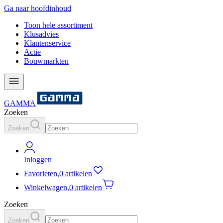
Ga naar hoofdinhoud
Toon hele assortiment
Klusadvies
Klantenservice
Actie
Bouwmarkten
GAMMA
Zoeken
Zoeken
Inloggen
Favorieten
,
0 artikelen
Winkelwagen
,
0 artikelen
Zoeken
Zoeken