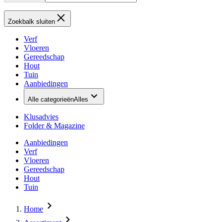
Zoekbalk sluiten
Verf
Vloeren
Gereedschap
Hout
Tuin
Aanbiedingen
Alle categorieën
Alles
Klusadvies
Folder & Magazine
Aanbiedingen
Verf
Vloeren
Gereedschap
Hout
Tuin
Home