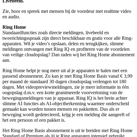
Livebeeld.
Zie, hoor en spreek met mensen bij de voordeur met realtime video
en audio.
Ring Home
Standaardfuncties zoals directe meldingen, livebeeld en
tweerichtingsspraak zijn direct beschikbaar en gratis voor alle Ring-
apparaten. Wil je video’s opslaan, delen en terugkijken, slimme
meldingen ontvangen met Ring IQ en profiteren van de voordelen
van veilige cloudopslag? Dan raden wij het Ring Home abonnement
aan.
Ring Home helpt je nog meer uit al je apparaten te halen met een
passend abonnement. Zo kan je met Ring Home Basis vanaf € 3,99
per maand de standaard 30 dagen cloudopslag verlengen tot 180
dagen. Met videopreviewmeldingen, zie je meer informatie in één
oogopslag d.m.v. een korte geanimeerde voorvertoning van de
bewegingsmeldingen van je apparaat. Ring IQ is het brein achter
slimme AI functies als AI-objectherkenning waarmee onderscheid
gemaakt kan worden tussen mensen en pakketten. Dus als er
beweging wordt gedetecteerd, krijg je een melding die aangeeft of
het een persoon of een pakket is.
Het Ring Home Basis abonnement is uit te breiden met Ring Home
Standard of Premium als jij je Ring apparaten intensief gebruikt.