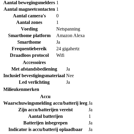
Aantal bewegingsmelders
1
Aantal magneetcontacten
1
Aantal camera's
0
Aantal zones
1
Voeding
Netspanning
Smarthome platform
Amazon Alexa
Smarthome
Ja
Frequentiebereik
24 gigahertz
Draadloos protocol
Wifi
Accessoires
Met afstandsbediening
Ja
Inclusief bevestigingsmateriaal
Nee
Led verlichting
Ja
Milieukenmerken
Accu
Waarschuwingsmelding accu/batterij leeg
Ja
Zijn accu/batterijen vereist
Ja
Aantal batterijen
1
Batterijen inbegrepen
Ja
Indicator is accu/batterij oplaadbaar
Ja