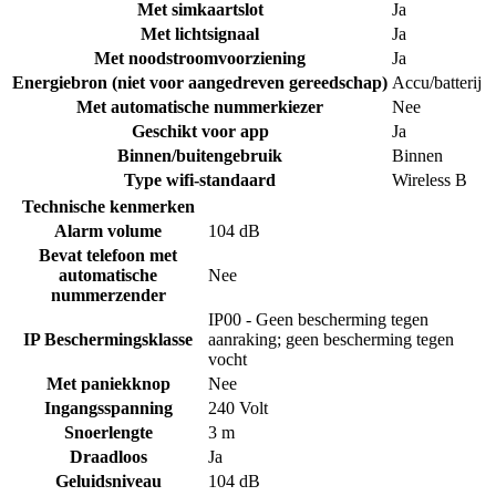
Met simkaartslot
Ja
Met lichtsignaal
Ja
Met noodstroomvoorziening
Ja
Energiebron (niet voor aangedreven gereedschap)
Accu/batterij
Met automatische nummerkiezer
Nee
Geschikt voor app
Ja
Binnen/buitengebruik
Binnen
Type wifi-standaard
Wireless B
Technische kenmerken
Alarm volume
104 dB
Bevat telefoon met
automatische
Nee
nummerzender
IP00 - Geen bescherming tegen
IP Beschermingsklasse
aanraking; geen bescherming tegen
vocht
Met paniekknop
Nee
Ingangsspanning
240 Volt
Snoerlengte
3 m
Draadloos
Ja
Geluidsniveau
104 dB