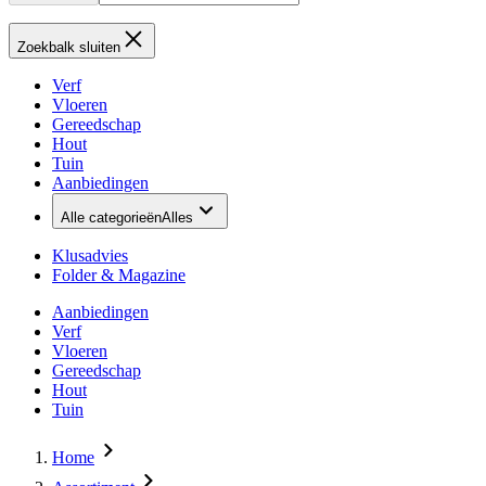
Zoekbalk sluiten
Verf
Vloeren
Gereedschap
Hout
Tuin
Aanbiedingen
Alle categorieën
Alles
Klusadvies
Folder & Magazine
Aanbiedingen
Verf
Vloeren
Gereedschap
Hout
Tuin
Home