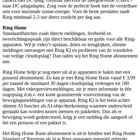
camera met DC-plug. Gebruik hiervoor de meegeleverde USB-C-
naar-DC-plugadapter. Zorg voor de perfecte hoek met de verstelbare
arm voor maximale zonne-energie. Voor de beste prestaties raadt
Ring minimaal 2-3 uur direct zonlicht per dag aan.
Ring Home
Standaardfuncties zoals directe meldingen, livebeeld en
tweerichtingsspraak zijn direct beschikbaar en gratis voor alle Ring-
apparaten. Wil je video’s opslaan, delen en terugkijken, slimme
meldingen ontvangen met Ring IQ en profiteren van de voordelen
van veilige cloudopslag? Dan raden wij het Ring Home abonnement
aan.
Ring Home helpt je nog meer uit al je apparaten te halen met een
passend abonnement. Zo kan je met Ring Home Basis vanaf € 3,99
per maand de standaard 30 dagen cloudopslag verlengen tot 180
dagen. Met videopreviewmeldingen, zie je meer informatie in één
oogopslag d.m.v. een korte geanimeerde voorvertoning van de
bewegingsmeldingen van je apparaat. Ring IQ is het brein achter
slimme AI functies als AI-objectherkenning waarmee onderscheid
gemaakt kan worden tussen mensen en pakketten. Dus als er
beweging wordt gedetecteerd, krijg je een melding die aangeeft of
het een persoon of een pakket is.
Het Ring Home Basis abonnement is uit te breiden met Ring Home
Standard of Premium als jij je Ring apparaten intensief gebruikt.