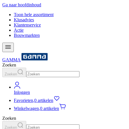
Ga naar hoofdinhoud
Toon hele assortiment
Klusadvies
Klantenservice
Actie
Bouwmarkten
GAMMA
Zoeken
Zoeken
Inloggen
Favorieten
,
0 artikelen
Winkelwagen
,
0 artikelen
Zoeken
Zoeken