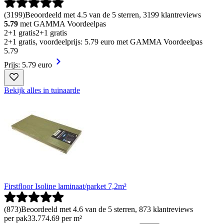
(
3199
)
Beoordeeld met 4.5 van de 5 sterren, 3199 klantreviews
5.79
met GAMMA Voordeelpas
2+1 gratis
2+1 gratis
2+1 gratis, voordeelprijs: 5.79 euro met GAMMA Voordeelpas
5
.
79
Prijs: 5.79 euro
Bekijk alles in tuinaarde
Firstfloor Isoline laminaat/parket 7,2m²
(
873
)
Beoordeeld met 4.6 van de 5 sterren, 873 klantreviews
per pak
33
.
77
4.69 per m²