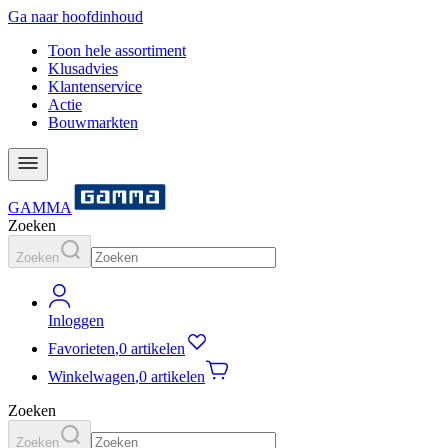
Ga naar hoofdinhoud
Toon hele assortiment
Klusadvies
Klantenservice
Actie
Bouwmarkten
GAMMA
Zoeken
Zoeken
Inloggen
Favorieten
,
0 artikelen
Winkelwagen
,
0 artikelen
Zoeken
Zoeken