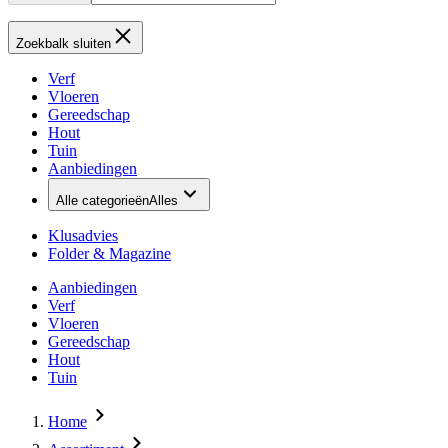
Zoekbalk sluiten
Verf
Vloeren
Gereedschap
Hout
Tuin
Aanbiedingen
Alle categorieën
Alles
Klusadvies
Folder & Magazine
Aanbiedingen
Verf
Vloeren
Gereedschap
Hout
Tuin
Home