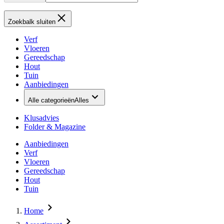
Zoekbalk sluiten
Verf
Vloeren
Gereedschap
Hout
Tuin
Aanbiedingen
Alle categorieën
Alles
Klusadvies
Folder & Magazine
Aanbiedingen
Verf
Vloeren
Gereedschap
Hout
Tuin
Home