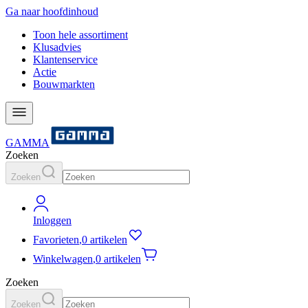
Ga naar hoofdinhoud
Toon hele assortiment
Klusadvies
Klantenservice
Actie
Bouwmarkten
GAMMA
Zoeken
Zoeken
Inloggen
Favorieten
,
0 artikelen
Winkelwagen
,
0 artikelen
Zoeken
Zoeken