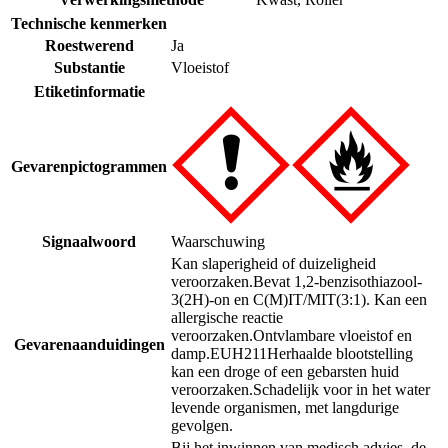
Technische kenmerken
Roestwerend
Ja
Substantie
Vloeistof
Etiketinformatie
Gevarenpictogrammen
Signaalwoord
Waarschuwing
Kan slaperigheid of duizeligheid
veroorzaken.
Bevat 1,2-benzisothiazool-
3(2H)-on en C(M)IT/MIT(3:1). Kan een
allergische reactie
veroorzaken.
Ontvlambare vloeistof en
Gevarenaanduidingen
damp.
EUH211
Herhaalde blootstelling
kan een droge of een gebarsten huid
veroorzaken.
Schadelijk voor in het water
levende organismen, met langdurige
gevolgen.
Bij het inwinnen van medisch advies, de