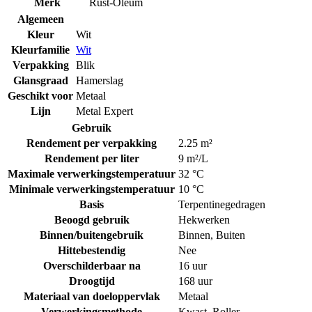
Merk
Rust-Oleum
Algemeen
Kleur
Wit
Kleurfamilie
Wit
Verpakking
Blik
Glansgraad
Hamerslag
Geschikt voor
Metaal
Lijn
Metal Expert
Gebruik
Rendement per verpakking
2.25 m²
Rendement per liter
9 m²/L
Maximale verwerkingstemperatuur
32 °C
Minimale verwerkingstemperatuur
10 °C
Basis
Terpentinegedragen
Beoogd gebruik
Hekwerken
Binnen/buitengebruik
Binnen
,
Buiten
Hittebestendig
Nee
Overschilderbaar na
16 uur
Droogtijd
168 uur
Materiaal van doeloppervlak
Metaal
Verwerkingsmethode
Kwast
,
Roller