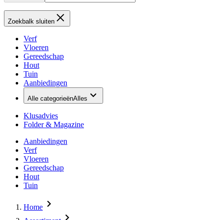
Zoekbalk sluiten
Verf
Vloeren
Gereedschap
Hout
Tuin
Aanbiedingen
Alle categorieën
Alles
Klusadvies
Folder & Magazine
Aanbiedingen
Verf
Vloeren
Gereedschap
Hout
Tuin
Home