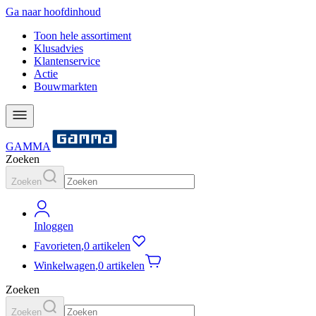
Ga naar hoofdinhoud
Toon hele assortiment
Klusadvies
Klantenservice
Actie
Bouwmarkten
GAMMA
Zoeken
Zoeken
Inloggen
Favorieten
,
0 artikelen
Winkelwagen
,
0 artikelen
Zoeken
Zoeken