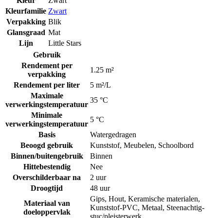
Kleur
Zwart
Kleurfamilie
Zwart
Verpakking
Blik
Glansgraad
Mat
Lijn
Little Stars
Gebruik
Rendement per
1.25 m²
verpakking
Rendement per liter
5 m²/L
Maximale
35 °C
verwerkingstemperatuur
Minimale
5 °C
verwerkingstemperatuur
Basis
Watergedragen
Beoogd gebruik
Kunststof
,
Meubelen
,
Schoolbord
Binnen/buitengebruik
Binnen
Hittebestendig
Nee
Overschilderbaar na
2 uur
Droogtijd
48 uur
Gips
,
Hout
,
Keramische materialen
,
Materiaal van
Kunststof-PVC
,
Metaal
,
Steenachtig-
doeloppervlak
stuc/pleisterwerk