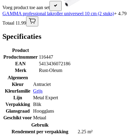
Voeg product toe aan set
GAMMA professional lakroller universeel 10 cm (2 stuks)
+ 4.79
Totaal 11.99
Specificaties
Product
Productnummer
116447
EAN
5413436072186
Merk
Rust-Oleum
Algemeen
Kleur
Antraciet
Kleurfamilie
Grijs
Lijn
Metal Expert
Verpakking
Blik
Glansgraad
Hoogglans
Geschikt voor
Metaal
Gebruik
Rendement per verpakking
2.25 m²