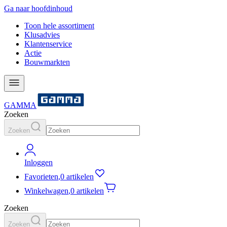
Ga naar hoofdinhoud
Toon hele assortiment
Klusadvies
Klantenservice
Actie
Bouwmarkten
GAMMA
Zoeken
Zoeken
Inloggen
Favorieten
,
0 artikelen
Winkelwagen
,
0 artikelen
Zoeken
Zoeken