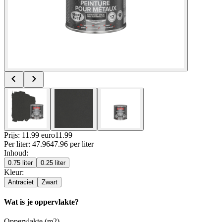
Prijs: 11.99 euro
11
.
99
Per
liter
:
47.96
47.96
per
liter
Inhoud
:
0.75 liter
0.25 liter
Kleur
:
Antraciet
Zwart
Wat is je oppervlakte?
Oppervlakte (m2)