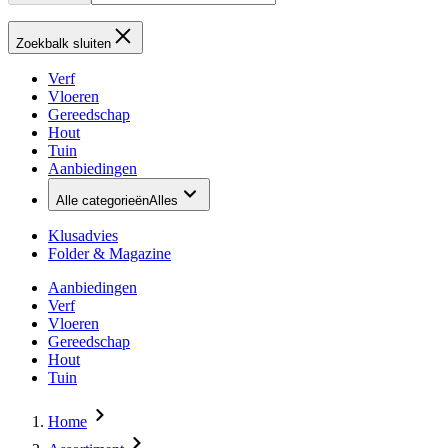
Zoekbalk sluiten
Verf
Vloeren
Gereedschap
Hout
Tuin
Aanbiedingen
Alle categorieën
Alles
Klusadvies
Folder & Magazine
Aanbiedingen
Verf
Vloeren
Gereedschap
Hout
Tuin
Home