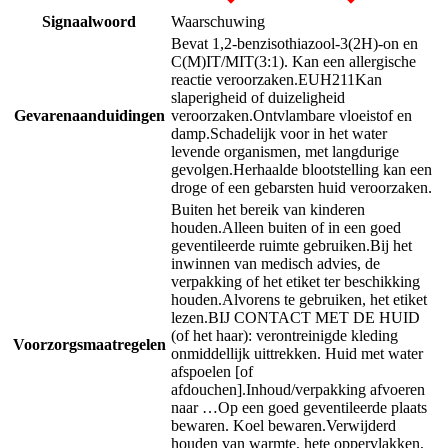
Signaalwoord
Waarschuwing
Bevat 1,2-benzisothiazool-3(2H)-on en
C(M)IT/MIT(3:1). Kan een allergische
reactie veroorzaken.
EUH211
Kan
slaperigheid of duizeligheid
Gevarenaanduidingen
veroorzaken.
Ontvlambare vloeistof en
damp.
Schadelijk voor in het water
levende organismen, met langdurige
gevolgen.
Herhaalde blootstelling kan een
droge of een gebarsten huid veroorzaken.
Buiten het bereik van kinderen
houden.
Alleen buiten of in een goed
geventileerde ruimte gebruiken.
Bij het
inwinnen van medisch advies, de
verpakking of het etiket ter beschikking
houden.
Alvorens te gebruiken, het etiket
lezen.
BIJ CONTACT MET DE HUID
(of het haar): verontreinigde kleding
Voorzorgsmaatregelen
onmiddellijk uittrekken. Huid met water
afspoelen [of
afdouchen].
Inhoud/verpakking afvoeren
naar …
Op een goed geventileerde plaats
bewaren. Koel bewaren.
Verwijderd
houden van warmte, hete oppervlakken,