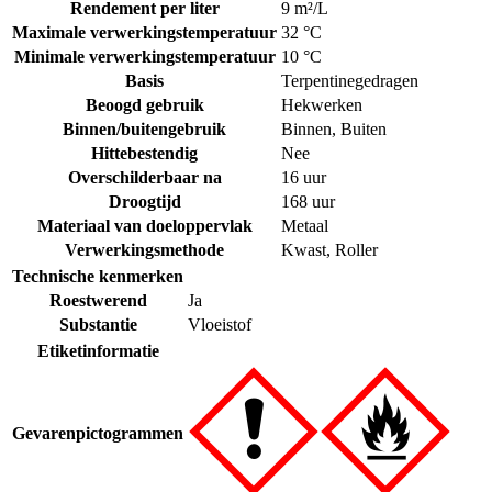
Rendement per liter
9 m²/L
Maximale verwerkingstemperatuur
32 °C
Minimale verwerkingstemperatuur
10 °C
Basis
Terpentinegedragen
Beoogd gebruik
Hekwerken
Binnen/buitengebruik
Binnen
,
Buiten
Hittebestendig
Nee
Overschilderbaar na
16 uur
Droogtijd
168 uur
Materiaal van doeloppervlak
Metaal
Verwerkingsmethode
Kwast
,
Roller
Technische kenmerken
Roestwerend
Ja
Substantie
Vloeistof
Etiketinformatie
Gevarenpictogrammen