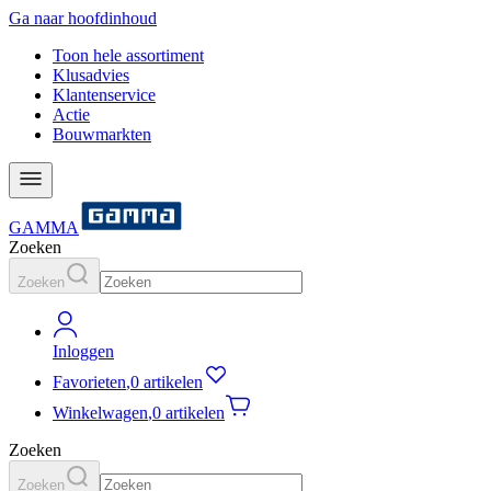
Ga naar hoofdinhoud
Toon hele assortiment
Klusadvies
Klantenservice
Actie
Bouwmarkten
GAMMA
Zoeken
Zoeken
Inloggen
Favorieten
,
0 artikelen
Winkelwagen
,
0 artikelen
Zoeken
Zoeken