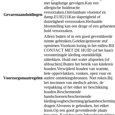
met langdurige gevolgen.
Kan een
allergische huidreactie
veroorzaken.
Ontvlambare vloeistof en
Gevarenaanduidingen
damp.
EUH211
Kan slaperigheid of
duizeligheid veroorzaken.
Herhaalde
blootstelling kan een droge of een gebarsten
huid veroorzaken.
Alleen buiten of in een goed geventileerde
ruimte gebruiken.
Gelekte/gemorste stof
opruimen.
Voorkom lozing in het milieu.
BIJ
CONTACT MET DE HUID (of het haar):
verontreinigde kleding onmiddellijk
uittrekken. Huid met water afspoelen [of
afdouchen].
Buiten het bereik van kinderen
houden.
Verwijderd houden van warmte,
hete oppervlakken, vonken, open vuur en
Voorzorgsmaatregelen
andere ontstekingsbronnen. Niet roken.
Bij
het inwinnen van medisch advies, de
verpakking of het etiket ter beschikking
houden.
Beschermende
handschoenen/beschermende
kleding/oogbescherming/gelaatsbeschermin
dragen.
Alvorens te gebruiken, het etiket
lezen.
Op een goed geventileerde plaats
bewaren. Koel bewaren.
Inhoud/verpakking