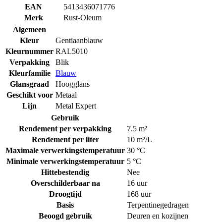
EAN
5413436071776
Merk
Rust-Oleum
Algemeen
Kleur
Gentiaanblauw
Kleurnummer
RAL5010
Verpakking
Blik
Kleurfamilie
Blauw
Glansgraad
Hoogglans
Geschikt voor
Metaal
Lijn
Metal Expert
Gebruik
Rendement per verpakking
7.5 m²
Rendement per liter
10 m²/L
Maximale verwerkingstemperatuur
30 °C
Minimale verwerkingstemperatuur
5 °C
Hittebestendig
Nee
Overschilderbaar na
16 uur
Droogtijd
168 uur
Basis
Terpentinegedragen
Beoogd gebruik
Deuren en kozijnen