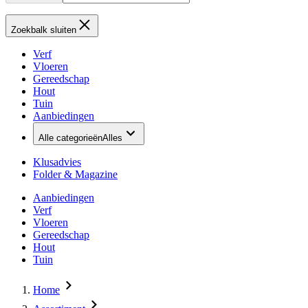
Zoekbalk sluiten
Verf
Vloeren
Gereedschap
Hout
Tuin
Aanbiedingen
Alle categorieën
Alles
Klusadvies
Folder & Magazine
Aanbiedingen
Verf
Vloeren
Gereedschap
Hout
Tuin
Home