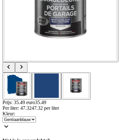
Prijs: 35.49 euro
35
.
49
Per
liter
:
47.32
47.32
per
liter
Kleur
: