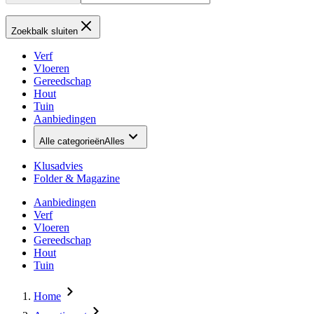
Zoekbalk sluiten
Verf
Vloeren
Gereedschap
Hout
Tuin
Aanbiedingen
Alle categorieën
Alles
Klusadvies
Folder & Magazine
Aanbiedingen
Verf
Vloeren
Gereedschap
Hout
Tuin
Home