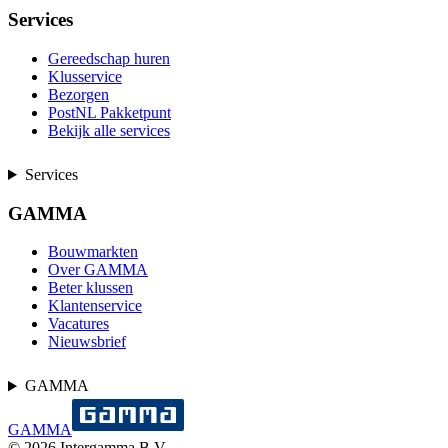
Services
Gereedschap huren
Klusservice
Bezorgen
PostNL Pakketpunt
Bekijk alle services
Services
GAMMA
Bouwmarkten
Over GAMMA
Beter klussen
Klantenservice
Vacatures
Nieuwsbrief
GAMMA
GAMMA
©
2026
Intergamma B.V.