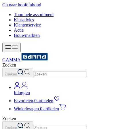
Ga naar hoofdinhoud
Toon hele assortiment
Klusadvies
Klantenservice
Actie
Bouwmarkten
GAMMA
Zoeken
Zoeken
Inloggen
Favorieten
,
0 artikelen
Winkelwagen
,
0 artikelen
Zoeken
Zoeken