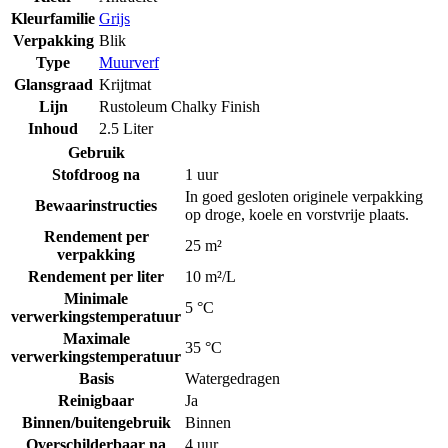
Kleurfamilie
Grijs
Verpakking
Blik
Type
Muurverf
Glansgraad
Krijtmat
Lijn
Rustoleum Chalky Finish
Inhoud
2.5 Liter
Gebruik
Stofdroog na
1 uur
In goed gesloten originele verpakking
Bewaarinstructies
op droge, koele en vorstvrije plaats.
Rendement per
25 m²
verpakking
Rendement per liter
10 m²/L
Minimale
5 °C
verwerkingstemperatuur
Maximale
35 °C
verwerkingstemperatuur
Basis
Watergedragen
Reinigbaar
Ja
Binnen/buitengebruik
Binnen
Overschilderbaar na
4 uur