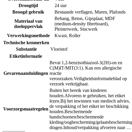
Droogtijd
24 uur
Beoogd gebruik
Bestaande verflagen
,
Muren
,
Plafonds
Behang
,
Beton
,
Gipsplaat
,
MDF
Materiaal van
(medium-density fibreboard)
,
doeloppervlak
Pleisterwerk
,
Stucwerk
Verwerkingsmethode
Kwast
,
Roller
Technische kenmerken
Substantie
Vloeistof
Etiketinformatie
Bevat 1,2-benzisothiazool-3(2H)-on en
C(M)IT/MIT(3:1). Kan een allergische
Gevarenaanduidingen
reactie
veroorzaken.
Veiligheidsinformatieblad op
verzoek verkrijgbaar.
Buiten het bereik van kinderen
houden.
Alvorens te gebruiken, het etiket
lezen.
Bij het inwinnen van medisch advies,
de verpakking of het etiket ter beschikking
Voorzorgsmaatregelen
houden.
Beschermende
handschoenen/beschermende
kleding/oogbescherming/gelaatsbeschermin
dragen.
Inhoud/verpakking afvoeren naar …