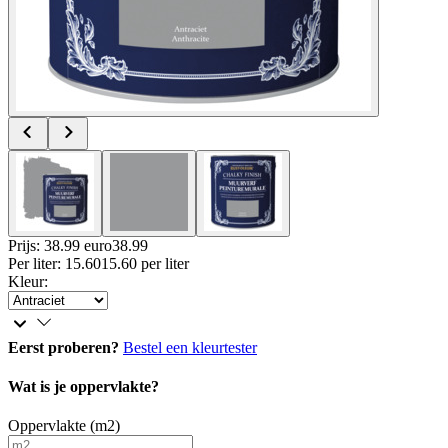
Prijs: 38.99 euro
38
.
99
Per
liter
:
15.60
15.60
per
liter
Kleur
:
Eerst proberen?
Bestel een kleurtester
Wat is je oppervlakte?
Oppervlakte (m2)