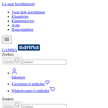
Ga naar hoofdinhoud
Toon hele assortiment
Klusadvies
Klantenservice
Actie
Bouwmarkten
GAMMA
Zoeken
Zoeken
Inloggen
Favorieten
,
0 artikelen
Winkelwagen
,
0 artikelen
Zoeken
Zoeken