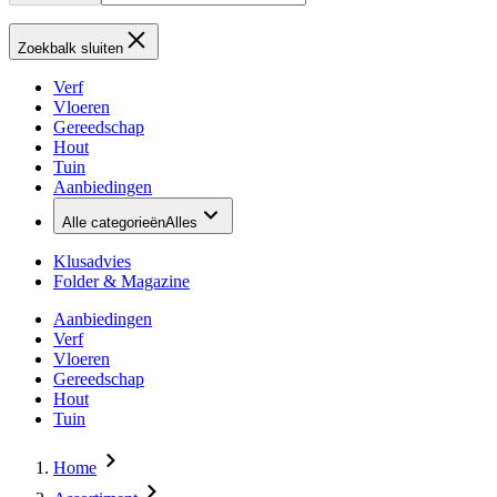
Zoekbalk sluiten
Verf
Vloeren
Gereedschap
Hout
Tuin
Aanbiedingen
Alle categorieën
Alles
Klusadvies
Folder & Magazine
Aanbiedingen
Verf
Vloeren
Gereedschap
Hout
Tuin
Home