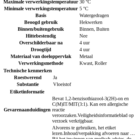
Maximale verwerkingstemperatuur
30 °C
Minimale verwerkingstemperatuur
5 °C
Basis
Watergedragen
Beoogd gebruik
Hekwerken
Binnen/buitengebruik
Binnen
,
Buiten
Hittebestendig
Nee
Overschilderbaar na
4 uur
Droogtijd
4 uur
Materiaal van doeloppervlak
Metaal
Verwerkingsmethode
Kwast
,
Roller
Technische kenmerken
Roestwerend
Ja
Substantie
Vloeistof
Etiketinformatie
Bevat 1,2-benzisothiazool-3(2H)-on en
C(M)IT/MIT(3:1). Kan een allergische
Gevarenaanduidingen
reactie
veroorzaken.
Veiligheidsinformatieblad op
verzoek verkrijgbaar.
Alvorens te gebruiken, het etiket
lezen.
Inhoud/verpakking afvoeren naar …
Bij het inwinnen van medisch advies, de