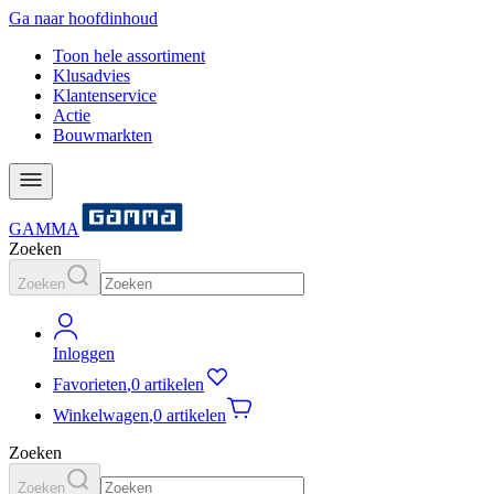
Ga naar hoofdinhoud
Toon hele assortiment
Klusadvies
Klantenservice
Actie
Bouwmarkten
GAMMA
Zoeken
Zoeken
Inloggen
Favorieten
,
0 artikelen
Winkelwagen
,
0 artikelen
Zoeken
Zoeken