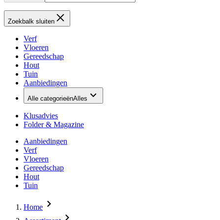
Zoekbalk sluiten
Verf
Vloeren
Gereedschap
Hout
Tuin
Aanbiedingen
Alle categorieën
Alles
Klusadvies
Folder & Magazine
Aanbiedingen
Verf
Vloeren
Gereedschap
Hout
Tuin
Home