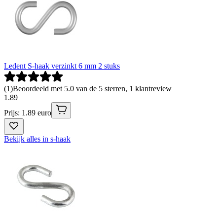
Ledent S-haak verzinkt 6 mm 2 stuks
(
1
)
Beoordeeld met 5.0 van de 5 sterren, 1 klantreview
1
.
89
Prijs: 1.89 euro
Bekijk alles in s-haak