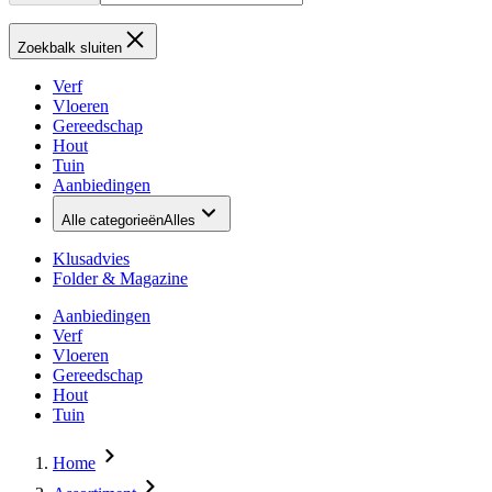
Zoekbalk sluiten
Verf
Vloeren
Gereedschap
Hout
Tuin
Aanbiedingen
Alle categorieën
Alles
Klusadvies
Folder & Magazine
Aanbiedingen
Verf
Vloeren
Gereedschap
Hout
Tuin
Home