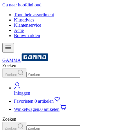
Ga naar hoofdinhoud
Toon hele assortiment
Klusadvies
Klantenservice
Actie
Bouwmarkten
GAMMA
Zoeken
Zoeken
Inloggen
Favorieten
,
0 artikelen
Winkelwagen
,
0 artikelen
Zoeken
Zoeken