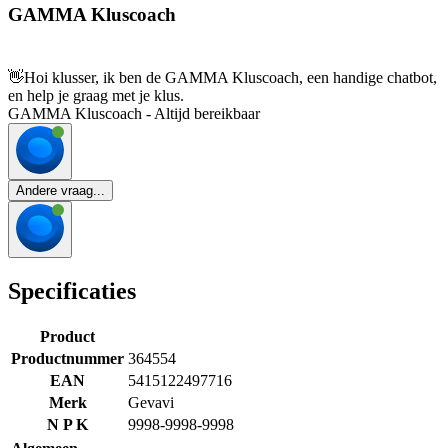
GAMMA Kluscoach
👋
Hoi klusser, ik ben de GAMMA Kluscoach, een handige chatbot,
en help je graag met je klus.
GAMMA Kluscoach - Altijd bereikbaar
Andere vraag...
Specificaties
Product
Productnummer
364554
EAN
5415122497716
Merk
Gevavi
N P K
9998-9998-9998