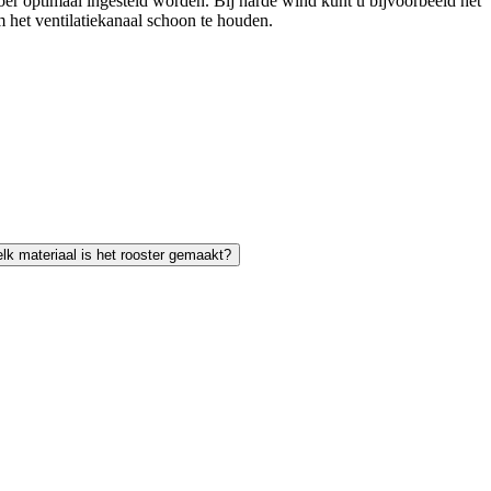
er optimaal ingesteld worden. Bij harde wind kunt u bijvoorbeeld het
m het ventilatiekanaal schoon te houden.
elk materiaal is het rooster gemaakt?