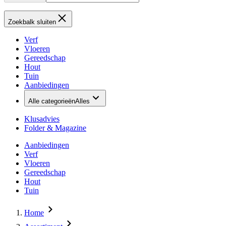
Zoekbalk sluiten
Verf
Vloeren
Gereedschap
Hout
Tuin
Aanbiedingen
Alle categorieën
Alles
Klusadvies
Folder & Magazine
Aanbiedingen
Verf
Vloeren
Gereedschap
Hout
Tuin
Home