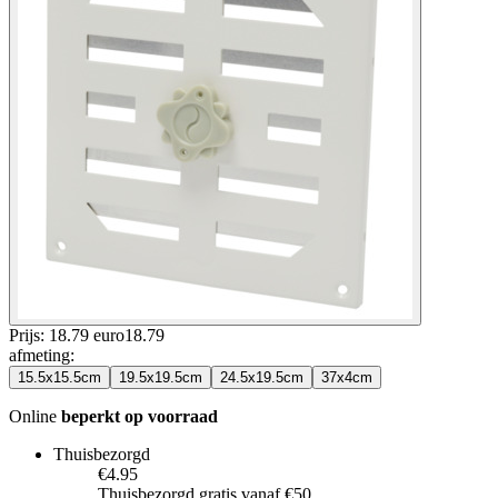
Prijs: 18.79 euro
18
.
79
afmeting
:
15.5x15.5cm
19.5x19.5cm
24.5x19.5cm
37x4cm
Online
beperkt op voorraad
Thuisbezorgd
€4.95
Thuisbezorgd gratis vanaf €50