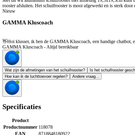
Met dit wit aluminium schuifrooster met afmeting 19,5x19,5cm kunt u
rooster afsluiten. Het schuifrooster is mooi afgewerkt en is sterk doo
Nieuw
GAMMA Kluscoach
👋
Hoi klusser, ik ben de GAMMA Kluscoach, een handige chatbot, en 
GAMMA Kluscoach - Altijd bereikbaar
Wat zijn de afmetingen van het schuifrooster?
Is het schuifrooster gesc
Hoe kan ik de luchttoevoer regelen?
Andere vraag...
Specificaties
Product
Productnummer
118078
EAN
8718848180922