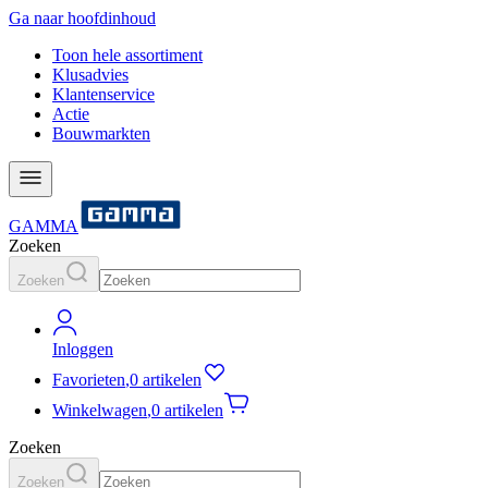
Ga naar hoofdinhoud
Toon hele assortiment
Klusadvies
Klantenservice
Actie
Bouwmarkten
GAMMA
Zoeken
Zoeken
Inloggen
Favorieten
,
0 artikelen
Winkelwagen
,
0 artikelen
Zoeken
Zoeken