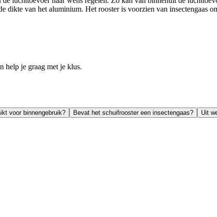
 de luchttoevoer naar wens regelen. Zo kan van binnenuit de luchttoevo
r de dikte van het aluminium. Het rooster is voorzien van insectengaas o
help je graag met je klus.
hikt voor binnengebruik?
Bevat het schuifrooster een insectengaas?
Uit w