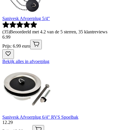
Sanivesk Afvoerplug 5/4"
(
35
)
Beoordeeld met 4.2 van de 5 sterren, 35 klantreviews
6
.
99
Prijs: 6.99 euro
Bekijk alles in afvoerplug
Sanivesk Afvoerplug 6/4" RVS Spoelbak
12
.
29