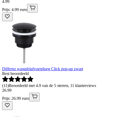
4
.
99
Prijs: 4.99 euro
Differnz wastafelafvoerploeg Click pop-up zwart
Best beoordeeld
(
11
)
Beoordeeld met 4.9 van de 5 sterren, 11 klantreviews
26
.
99
Prijs: 26.99 euro