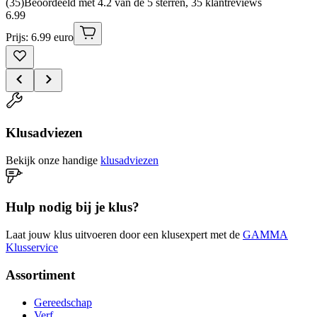
(
35
)
Beoordeeld met 4.2 van de 5 sterren, 35 klantreviews
6
.
99
Prijs: 6.99 euro
Klusadviezen
Bekijk onze handige
klusadviezen
Hulp nodig bij je klus?
Laat jouw klus uitvoeren door een klusexpert met de
GAMMA
Klusservice
Assortiment
Gereedschap
Verf