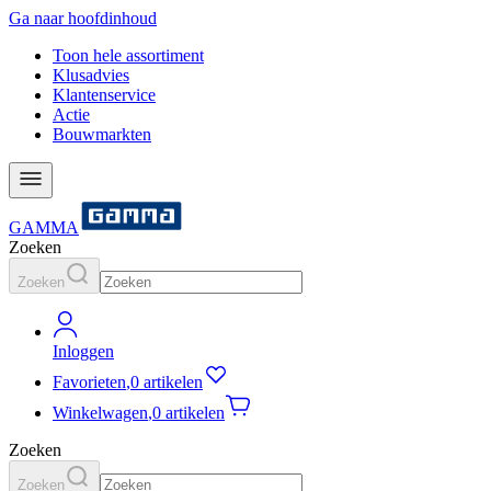
Ga naar hoofdinhoud
Toon hele assortiment
Klusadvies
Klantenservice
Actie
Bouwmarkten
GAMMA
Zoeken
Zoeken
Inloggen
Favorieten
,
0 artikelen
Winkelwagen
,
0 artikelen
Zoeken
Zoeken