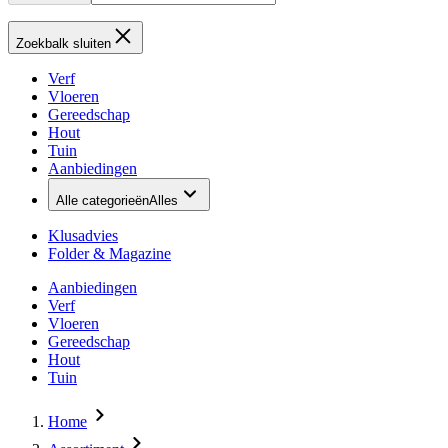
Zoekbalk sluiten
Verf
Vloeren
Gereedschap
Hout
Tuin
Aanbiedingen
Alle categorieën
Alles
Klusadvies
Folder & Magazine
Aanbiedingen
Verf
Vloeren
Gereedschap
Hout
Tuin
Home