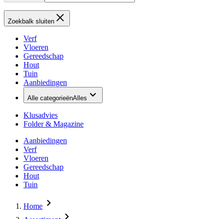
Zoekbalk sluiten
Verf
Vloeren
Gereedschap
Hout
Tuin
Aanbiedingen
Alle categorieën
Alles
Klusadvies
Folder & Magazine
Aanbiedingen
Verf
Vloeren
Gereedschap
Hout
Tuin
Home