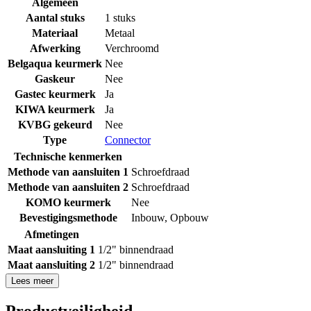
Algemeen
Aantal stuks
1 stuks
Materiaal
Metaal
Afwerking
Verchroomd
Belgaqua keurmerk
Nee
Gaskeur
Nee
Gastec keurmerk
Ja
KIWA keurmerk
Ja
KVBG gekeurd
Nee
Type
Connector
Technische kenmerken
Methode van aansluiten 1
Schroefdraad
Methode van aansluiten 2
Schroefdraad
KOMO keurmerk
Nee
Bevestigingsmethode
Inbouw
,
Opbouw
Afmetingen
Maat aansluiting 1
1/2" binnendraad
Maat aansluiting 2
1/2" binnendraad
Lees meer
Productveiligheid