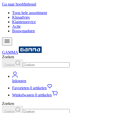
Ga naar hoofdinhoud
Toon hele assortiment
Klusadvies
Klantenservice
Actie
Bouwmarkten
GAMMA
Zoeken
Zoeken
Inloggen
Favorieten
,
0 artikelen
Winkelwagen
,
0 artikelen
Zoeken
Zoeken