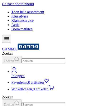
Ga naar hoofdinhoud
Toon hele assortiment
Klusadvies
Klantenservice
Actie
Bouwmarkten
GAMMA
Zoeken
Zoeken
Inloggen
Favorieten
,
0 artikelen
Winkelwagen
,
0 artikelen
Zoeken
Zoeken