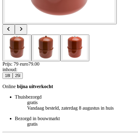
Prijs: 79 euro
79
.
00
inhoud
:
18l
25l
Online
bijna uitverkocht
Thuisbezorgd
gratis
Vandaag besteld, zaterdag 8 augustus in huis
Bezorgd in bouwmarkt
gratis