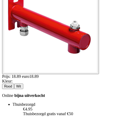
Prijs: 18.89 euro
18
.
89
Kleur
:
Rood
Wit
Online
bijna uitverkocht
Thuisbezorgd
€4.95
Thuisbezorgd gratis vanaf €50