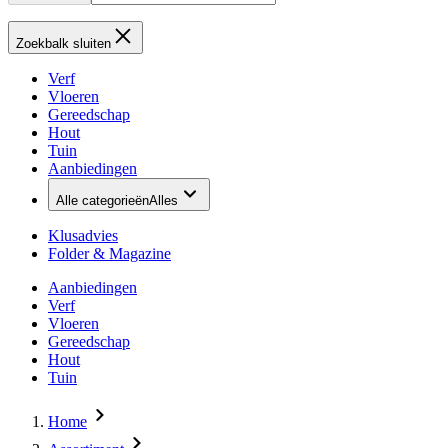
Zoekbalk sluiten
Verf
Vloeren
Gereedschap
Hout
Tuin
Aanbiedingen
Alle categorieën
Alles
Klusadvies
Folder & Magazine
Aanbiedingen
Verf
Vloeren
Gereedschap
Hout
Tuin
Home