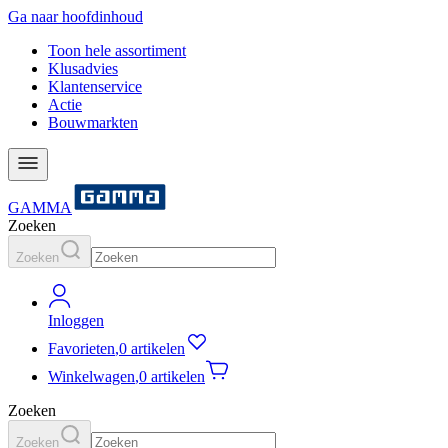
Ga naar hoofdinhoud
Toon hele assortiment
Klusadvies
Klantenservice
Actie
Bouwmarkten
GAMMA
Zoeken
Zoeken
Inloggen
Favorieten
,
0 artikelen
Winkelwagen
,
0 artikelen
Zoeken
Zoeken