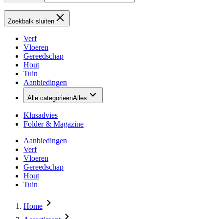
Zoekbalk sluiten
Verf
Vloeren
Gereedschap
Hout
Tuin
Aanbiedingen
Alle categorieën
Alles
Klusadvies
Folder & Magazine
Aanbiedingen
Verf
Vloeren
Gereedschap
Hout
Tuin
Home