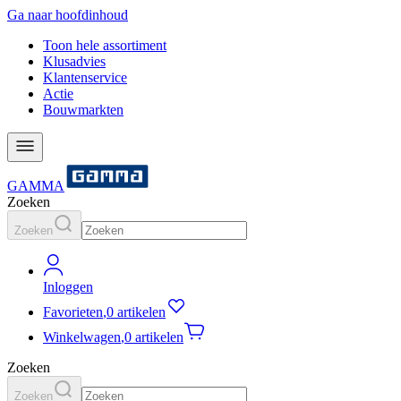
Ga naar hoofdinhoud
Toon hele assortiment
Klusadvies
Klantenservice
Actie
Bouwmarkten
GAMMA
Zoeken
Zoeken
Inloggen
Favorieten
,
0 artikelen
Winkelwagen
,
0 artikelen
Zoeken
Zoeken