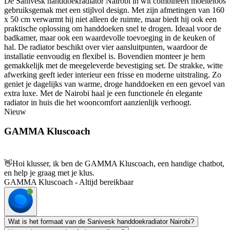
De Sanivesk handdoekradiator Nairobi in wit combineert moeiteloos
gebruiksgemak met een stijlvol design. Met zijn afmetingen van 160
x 50 cm verwarmt hij niet alleen de ruimte, maar biedt hij ook een
praktische oplossing om handdoeken snel te drogen. Ideaal voor de
badkamer, maar ook een waardevolle toevoeging in de keuken of
hal. De radiator beschikt over vier aansluitpunten, waardoor de
installatie eenvoudig en flexibel is. Bovendien monteer je hem
gemakkelijk met de meegeleverde bevestiging set. De strakke, witte
afwerking geeft ieder interieur een frisse en moderne uitstraling. Zo
geniet je dagelijks van warme, droge handdoeken en een gevoel van
extra luxe. Met de Nairobi haal je een functionele én elegante
radiator in huis die het wooncomfort aanzienlijk verhoogt.
Nieuw
GAMMA Kluscoach
👋
Hoi klusser, ik ben de GAMMA Kluscoach, een handige chatbot,
en help je graag met je klus.
GAMMA Kluscoach - Altijd bereikbaar
Wat is het formaat van de Sanivesk handdoekradiator Nairobi?