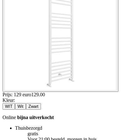
Prijs: 129 euro
129
.
00
Kleur
:
WIT
Wit
Zwart
Online
bijna uitverkocht
Thuisbezorgd
gratis
Voor 21:00 besteld, morgen in huis