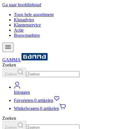
Ga naar hoofdinhoud
Toon hele assortiment
Klusadvies
Klantenservice
Actie
Bouwmarkten
GAMMA
Zoeken
Zoeken
Inloggen
Favorieten
,
0 artikelen
Winkelwagen
,
0 artikelen
Zoeken
Zoeken