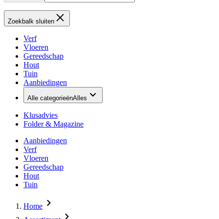
Zoekbalk sluiten
Verf
Vloeren
Gereedschap
Hout
Tuin
Aanbiedingen
Alle categorieën
Alles
Klusadvies
Folder & Magazine
Aanbiedingen
Verf
Vloeren
Gereedschap
Hout
Tuin
Home