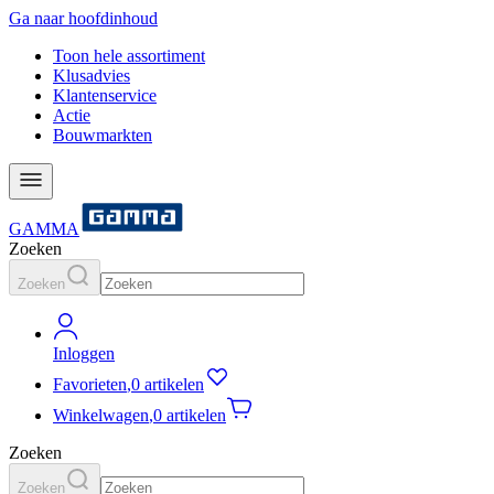
Ga naar hoofdinhoud
Toon hele assortiment
Klusadvies
Klantenservice
Actie
Bouwmarkten
GAMMA
Zoeken
Zoeken
Inloggen
Favorieten
,
0 artikelen
Winkelwagen
,
0 artikelen
Zoeken
Zoeken