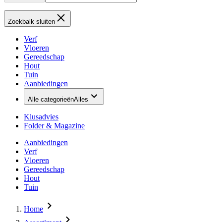
Zoekbalk sluiten
Verf
Vloeren
Gereedschap
Hout
Tuin
Aanbiedingen
Alle categorieën
Alles
Klusadvies
Folder & Magazine
Aanbiedingen
Verf
Vloeren
Gereedschap
Hout
Tuin
Home