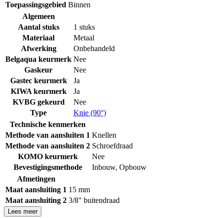
Toepassingsgebied
Binnen
Algemeen
Aantal stuks
1 stuks
Materiaal
Metaal
Afwerking
Onbehandeld
Belgaqua keurmerk
Nee
Gaskeur
Nee
Gastec keurmerk
Ja
KIWA keurmerk
Ja
KVBG gekeurd
Nee
Type
Knie (90°)
Technische kenmerken
Methode van aansluiten 1
Knellen
Methode van aansluiten 2
Schroefdraad
KOMO keurmerk
Nee
Bevestigingsmethode
Inbouw
,
Opbouw
Afmetingen
Maat aansluiting 1
15 mm
Maat aansluiting 2
3/8" buitendraad
Lees meer