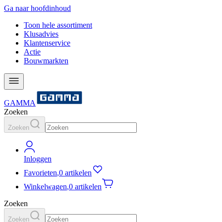
Ga naar hoofdinhoud
Toon hele assortiment
Klusadvies
Klantenservice
Actie
Bouwmarkten
GAMMA
Zoeken
Zoeken
Inloggen
Favorieten
,
0 artikelen
Winkelwagen
,
0 artikelen
Zoeken
Zoeken