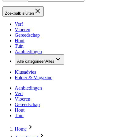
Zoekbalk sluiten
Verf
Vloeren
Gereedschap
Hout
Tuin
Aanbiedingen
Alle categorieën
Alles
Klusadvies
Folder & Magazine
Aanbiedingen
Verf
Vloeren
Gereedschap
Hout
Tuin
Home