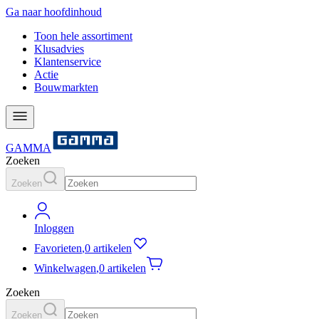
Ga naar hoofdinhoud
Toon hele assortiment
Klusadvies
Klantenservice
Actie
Bouwmarkten
GAMMA
Zoeken
Zoeken
Inloggen
Favorieten
,
0 artikelen
Winkelwagen
,
0 artikelen
Zoeken
Zoeken