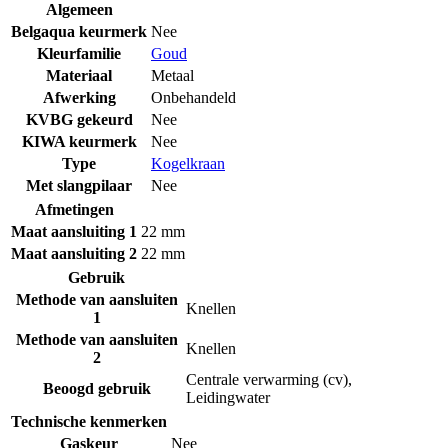
Algemeen
Belgaqua keurmerk
Nee
Kleurfamilie
Goud
Materiaal
Metaal
Afwerking
Onbehandeld
KVBG gekeurd
Nee
KIWA keurmerk
Nee
Type
Kogelkraan
Met slangpilaar
Nee
Afmetingen
Maat aansluiting 1
22 mm
Maat aansluiting 2
22 mm
Gebruik
Methode van aansluiten
Knellen
1
Methode van aansluiten
Knellen
2
Centrale verwarming (cv)
,
Beoogd gebruik
Leidingwater
Technische kenmerken
Gaskeur
Nee