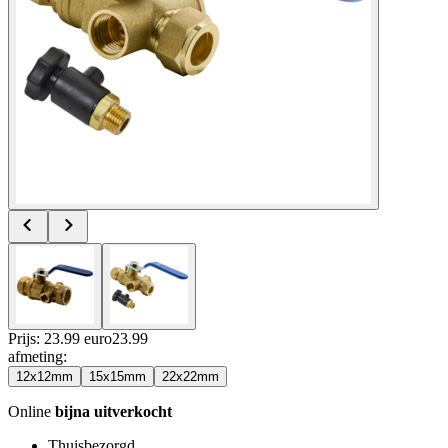
Prijs: 23.99 euro
23
.
99
afmeting
:
12x12mm
15x15mm
22x22mm
Online
bijna uitverkocht
Thuisbezorgd