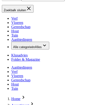
Zoekbalk sluiten
Verf
Vloeren
Gereedschap
Hout
Tuin
Aanbiedingen
Alle categorieën
Alles
Klusadvies
Folder & Magazine
Aanbiedingen
Verf
Vloeren
Gereedschap
Hout
Tuin
Home