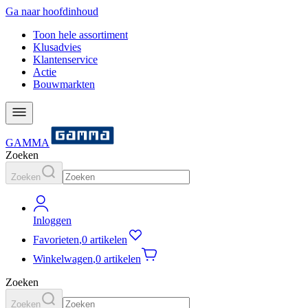
Ga naar hoofdinhoud
Toon hele assortiment
Klusadvies
Klantenservice
Actie
Bouwmarkten
GAMMA
Zoeken
Zoeken
Inloggen
Favorieten
,
0 artikelen
Winkelwagen
,
0 artikelen
Zoeken
Zoeken