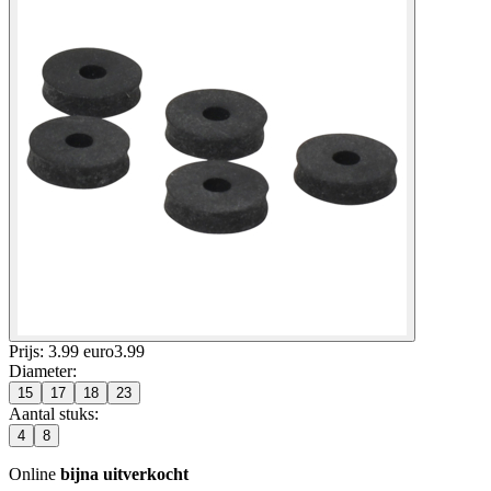
Prijs: 3.99 euro
3
.
99
Diameter
:
15
17
18
23
Aantal stuks
:
4
8
Online
bijna uitverkocht