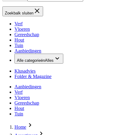
Zoekbalk sluiten
Verf
Vloeren
Gereedschap
Hout
Tuin
Aanbiedingen
Alle categorieën
Alles
Klusadvies
Folder & Magazine
Aanbiedingen
Verf
Vloeren
Gereedschap
Hout
Tuin
Home