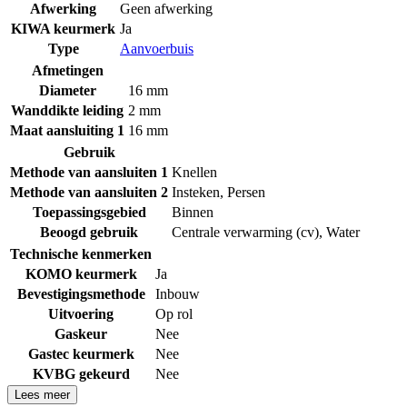
Afwerking
Geen afwerking
KIWA keurmerk
Ja
Type
Aanvoerbuis
Afmetingen
Diameter
16 mm
Wanddikte leiding
2 mm
Maat aansluiting 1
16 mm
Gebruik
Methode van aansluiten 1
Knellen
Methode van aansluiten 2
Insteken
,
Persen
Toepassingsgebied
Binnen
Beoogd gebruik
Centrale verwarming (cv)
,
Water
Technische kenmerken
KOMO keurmerk
Ja
Bevestigingsmethode
Inbouw
Uitvoering
Op rol
Gaskeur
Nee
Gastec keurmerk
Nee
KVBG gekeurd
Nee
Lees meer