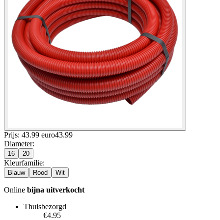
Prijs: 43.99 euro
43
.
99
Diameter
:
16
20
Kleurfamilie
:
Blauw
Rood
Wit
Online
bijna uitverkocht
Thuisbezorgd
€4.95