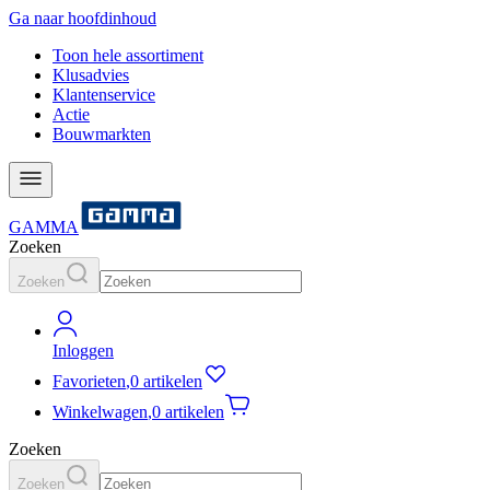
Ga naar hoofdinhoud
Toon hele assortiment
Klusadvies
Klantenservice
Actie
Bouwmarkten
GAMMA
Zoeken
Zoeken
Inloggen
Favorieten
,
0 artikelen
Winkelwagen
,
0 artikelen
Zoeken
Zoeken