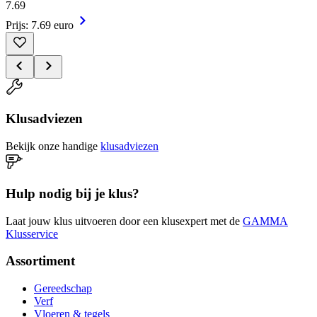
7
.
69
Prijs: 7.69 euro
Klusadviezen
Bekijk onze handige
klusadviezen
Hulp nodig bij je klus?
Laat jouw klus uitvoeren door een klusexpert met de
GAMMA
Klusservice
Assortiment
Gereedschap
Verf
Vloeren & tegels