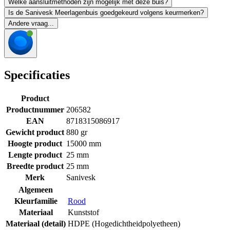
Welke aansluitmethoden zijn mogelijk met deze buis?
Is de Sanivesk Meerlagenbuis goedgekeurd volgens keurmerken?
Andere vraag...
Specificaties
Product
Productnummer
206582
EAN
8718315086917
Gewicht product
880 gr
Hoogte product
15000 mm
Lengte product
25 mm
Breedte product
25 mm
Merk
Sanivesk
Algemeen
Kleurfamilie
Rood
Materiaal
Kunststof
Materiaal (detail)
HDPE (Hogedichtheidpolyetheen)