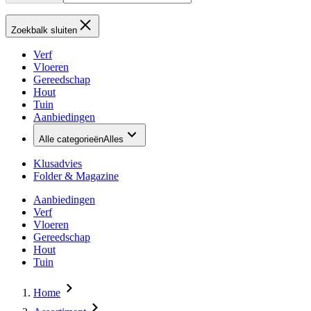
Zoekbalk sluiten
Verf
Vloeren
Gereedschap
Hout
Tuin
Aanbiedingen
Alle categorieën
Alles
Klusadvies
Folder & Magazine
Aanbiedingen
Verf
Vloeren
Gereedschap
Hout
Tuin
Home