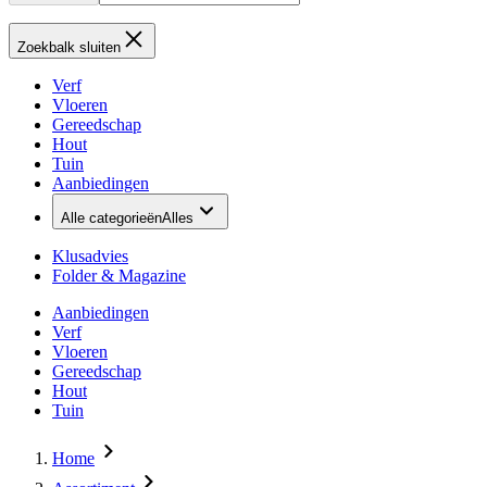
Zoekbalk sluiten
Verf
Vloeren
Gereedschap
Hout
Tuin
Aanbiedingen
Alle categorieën
Alles
Klusadvies
Folder & Magazine
Aanbiedingen
Verf
Vloeren
Gereedschap
Hout
Tuin
Home