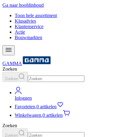
Ga naar hoofdinhoud
Toon hele assortiment
Klusadvies
Klantenservice
Actie
Bouwmarkten
GAMMA
Zoeken
Zoeken
Inloggen
Favorieten
,
0 artikelen
Winkelwagen
,
0 artikelen
Zoeken
Zoeken