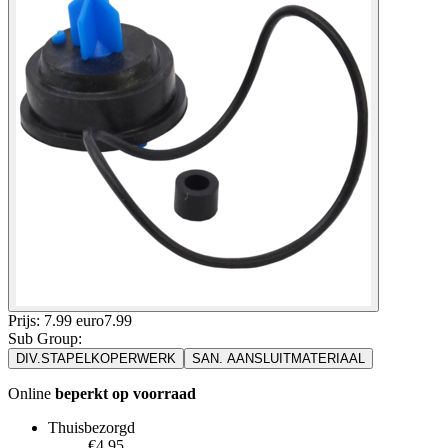
Prijs: 7.99 euro
7
.
99
Sub Group
:
DIV.STAPELKOPERWERK
SAN. AANSLUITMATERIAAL
Online
beperkt op voorraad
Thuisbezorgd
€4.95