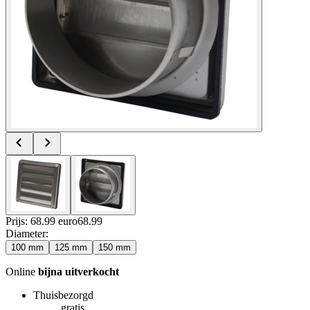
Prijs: 68.99 euro
68
.
99
Diameter
:
100 mm
125 mm
150 mm
Online
bijna uitverkocht
Thuisbezorgd
gratis