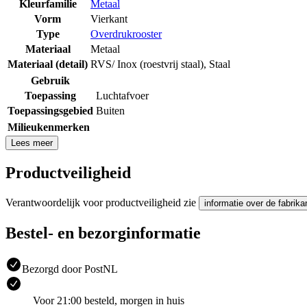
Kleurfamilie
Metaal
Vorm
Vierkant
Type
Overdrukrooster
Materiaal
Metaal
Materiaal (detail)
RVS/ Inox (roestvrij staal)
,
Staal
Gebruik
Toepassing
Luchtafvoer
Toepassingsgebied
Buiten
Milieukenmerken
Lees meer
Productveiligheid
Verantwoordelijk voor productveiligheid zie
informatie over de fabrika
Bestel- en bezorginformatie
Bezorgd door PostNL
Voor 21:00 besteld, morgen in huis