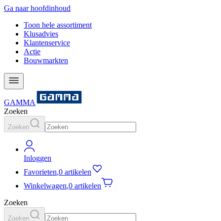
Ga naar hoofdinhoud
Toon hele assortiment
Klusadvies
Klantenservice
Actie
Bouwmarkten
GAMMA
Zoeken
Zoeken
Inloggen
Favorieten
,
0 artikelen
Winkelwagen
,
0 artikelen
Zoeken
Zoeken