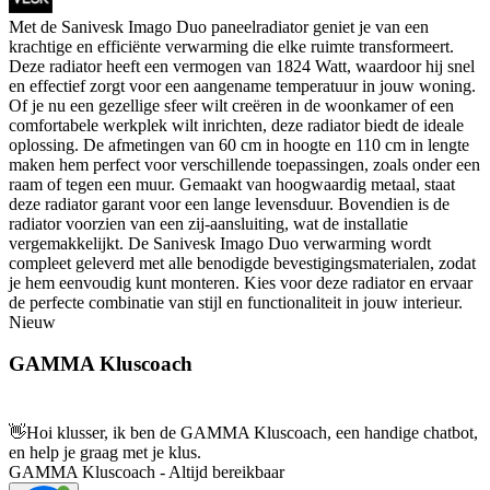
Met de Sanivesk Imago Duo paneelradiator geniet je van een
krachtige en efficiënte verwarming die elke ruimte transformeert.
Deze radiator heeft een vermogen van 1824 Watt, waardoor hij snel
en effectief zorgt voor een aangename temperatuur in jouw woning.
Of je nu een gezellige sfeer wilt creëren in de woonkamer of een
comfortabele werkplek wilt inrichten, deze radiator biedt de ideale
oplossing. De afmetingen van 60 cm in hoogte en 110 cm in lengte
maken hem perfect voor verschillende toepassingen, zoals onder een
raam of tegen een muur. Gemaakt van hoogwaardig metaal, staat
deze radiator garant voor een lange levensduur. Bovendien is de
radiator voorzien van een zij-aansluiting, wat de installatie
vergemakkelijkt. De Sanivesk Imago Duo verwarming wordt
compleet geleverd met alle benodigde bevestigingsmaterialen, zodat
je hem eenvoudig kunt monteren. Kies voor deze radiator en ervaar
de perfecte combinatie van stijl en functionaliteit in jouw interieur.
Nieuw
GAMMA Kluscoach
👋
Hoi klusser, ik ben de GAMMA Kluscoach, een handige chatbot,
en help je graag met je klus.
GAMMA Kluscoach - Altijd bereikbaar