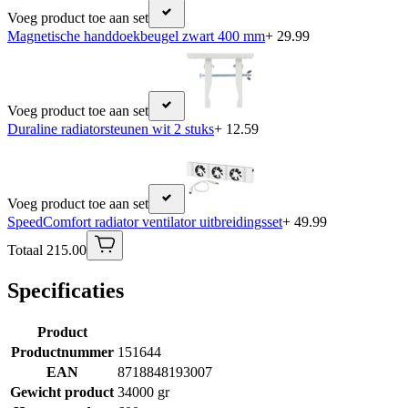
Voeg product toe aan set
Magnetische handdoekbeugel zwart 400 mm
+ 29.99
Voeg product toe aan set
Duraline radiatorsteunen wit 2 stuks
+ 12.59
Voeg product toe aan set
SpeedComfort radiator ventilator uitbreidingsset
+ 49.99
Totaal 215.00
Specificaties
Product
Productnummer
151644
EAN
8718848193007
Gewicht product
34000 gr