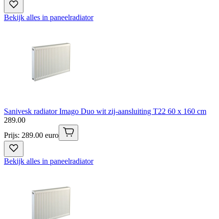
Bekijk alles in paneelradiator
Sanivesk radiator Imago Duo wit zij-aansluiting T22 60 x 160 cm
289
.
00
Prijs: 289.00 euro
Bekijk alles in paneelradiator