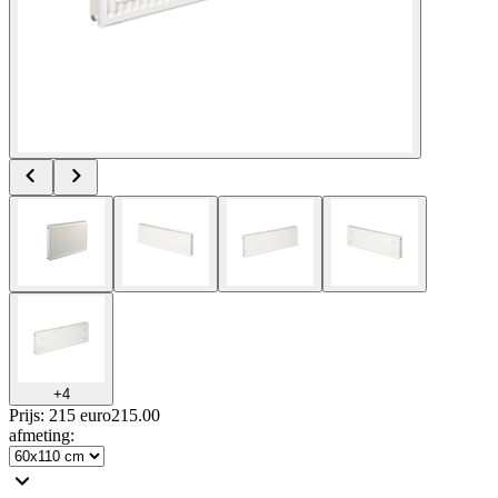
+
4
Prijs: 215 euro
215
.
00
afmeting
: