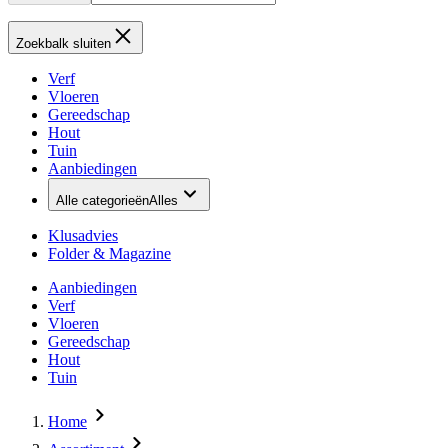
Zoekbalk sluiten
Verf
Vloeren
Gereedschap
Hout
Tuin
Aanbiedingen
Alle categorieën
Alles
Klusadvies
Folder & Magazine
Aanbiedingen
Verf
Vloeren
Gereedschap
Hout
Tuin
Home