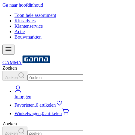
Ga naar hoofdinhoud
Toon hele assortiment
Klusadvies
Klantenservice
Actie
Bouwmarkten
GAMMA
Zoeken
Zoeken
Inloggen
Favorieten
,
0 artikelen
Winkelwagen
,
0 artikelen
Zoeken
Zoeken