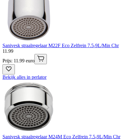
Sanivesk straalregelaar M22F Eco Zelfrein 7.5-9L/Min Chr
11
.
99
Prijs: 11.99 euro
Bekijk alles in perlator
Sanivesk straalregelaar M24M Eco Zelfrein 7.5-9L/Min Chr