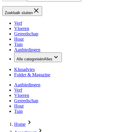
Zoekbalk sluiten
Verf
Vloeren
Gereedschap
Hout
Tuin
Aanbiedingen
Alle categorieën
Alles
Klusadvies
Folder & Magazine
Aanbiedingen
Verf
Vloeren
Gereedschap
Hout
Tuin
Home