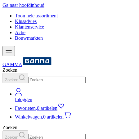
Ga naar hoofdinhoud
Toon hele assortiment
Klusadvies
Klantenservice
Actie
Bouwmarkten
GAMMA
Zoeken
Zoeken
Inloggen
Favorieten
,
0 artikelen
Winkelwagen
,
0 artikelen
Zoeken
Zoeken