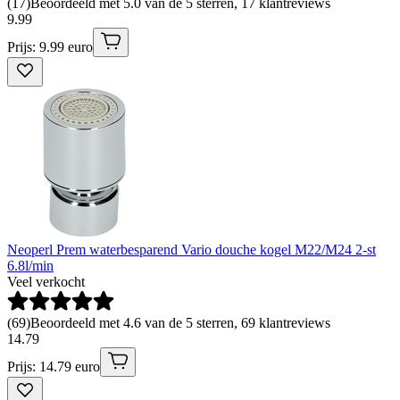
(
17
)
Beoordeeld met 5.0 van de 5 sterren, 17 klantreviews
9
.
99
Prijs: 9.99 euro
Neoperl Prem waterbesparend Vario douche kogel M22/M24 2-st
6.8l/min
Veel verkocht
(
69
)
Beoordeeld met 4.6 van de 5 sterren, 69 klantreviews
14
.
79
Prijs: 14.79 euro