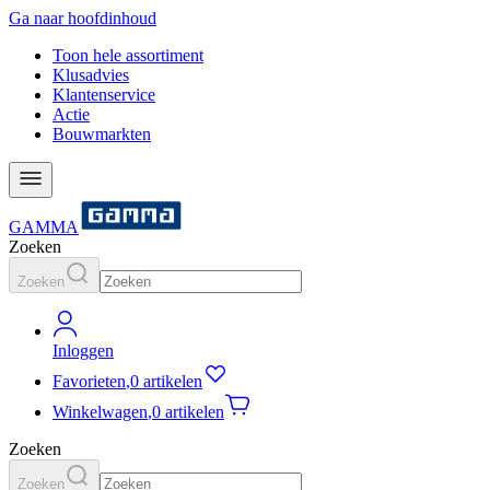
Ga naar hoofdinhoud
Toon hele assortiment
Klusadvies
Klantenservice
Actie
Bouwmarkten
GAMMA
Zoeken
Zoeken
Inloggen
Favorieten
,
0 artikelen
Winkelwagen
,
0 artikelen
Zoeken
Zoeken