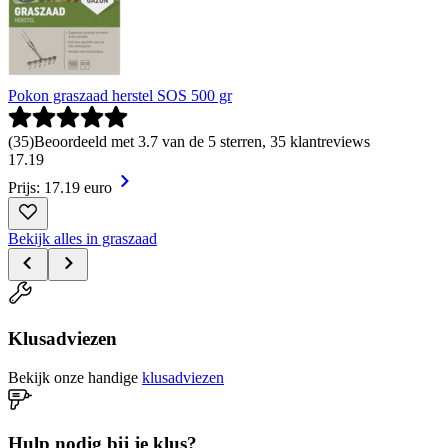
Pokon graszaad herstel SOS 500 gr
(
35
)
Beoordeeld met 3.7 van de 5 sterren, 35 klantreviews
17
.
19
Prijs: 17.19 euro
Bekijk alles in graszaad
Klusadviezen
Bekijk onze handige
klusadviezen
Hulp nodig bij je klus?