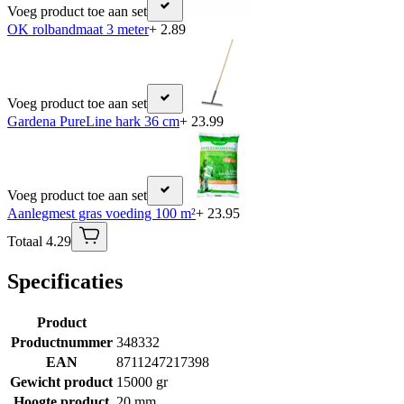
Voeg product toe aan set
OK rolbandmaat 3 meter
+ 2.89
Voeg product toe aan set
Gardena PureLine hark 36 cm
+ 23.99
Voeg product toe aan set
Aanlegmest gras voeding 100 m²
+ 23.95
Totaal 4.29
Specificaties
Product
Productnummer
348332
EAN
8711247217398
Gewicht product
15000 gr
Hoogte product
20 mm