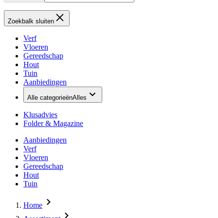
Zoekbalk sluiten
Verf
Vloeren
Gereedschap
Hout
Tuin
Aanbiedingen
Alle categorieën
Alles
Klusadvies
Folder & Magazine
Aanbiedingen
Verf
Vloeren
Gereedschap
Hout
Tuin
Home