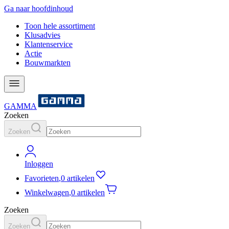
Ga naar hoofdinhoud
Toon hele assortiment
Klusadvies
Klantenservice
Actie
Bouwmarkten
GAMMA
Zoeken
Zoeken
Inloggen
Favorieten
,
0 artikelen
Winkelwagen
,
0 artikelen
Zoeken
Zoeken