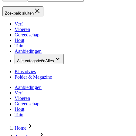
Zoekbalk sluiten
Verf
Vloeren
Gereedschap
Hout
Tuin
Aanbiedingen
Alle categorieën
Alles
Klusadvies
Folder & Magazine
Aanbiedingen
Verf
Vloeren
Gereedschap
Hout
Tuin
Home