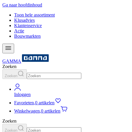
Ga naar hoofdinhoud
Toon hele assortiment
Klusadvies
Klantenservice
Actie
Bouwmarkten
GAMMA
Zoeken
Zoeken
Inloggen
Favorieten
,
0 artikelen
Winkelwagen
,
0 artikelen
Zoeken
Zoeken