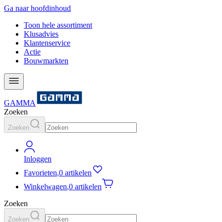
Ga naar hoofdinhoud
Toon hele assortiment
Klusadvies
Klantenservice
Actie
Bouwmarkten
GAMMA
Zoeken
Zoeken
Inloggen
Favorieten
,
0 artikelen
Winkelwagen
,
0 artikelen
Zoeken
Zoeken