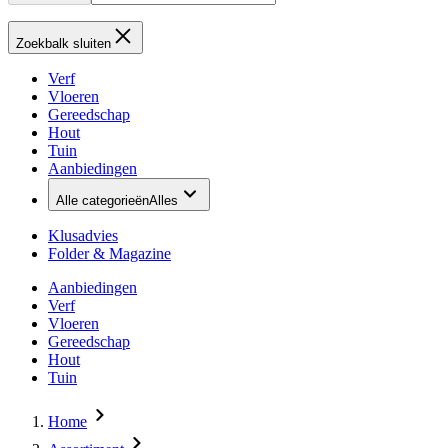
Zoekbalk sluiten
Verf
Vloeren
Gereedschap
Hout
Tuin
Aanbiedingen
Alle categorieën
Alles
Klusadvies
Folder & Magazine
Aanbiedingen
Verf
Vloeren
Gereedschap
Hout
Tuin
Home