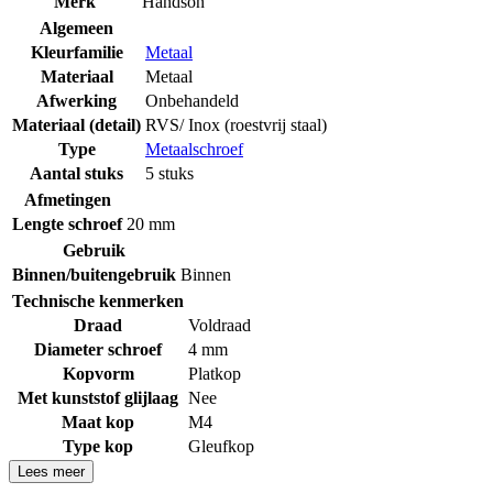
Merk
Handson
Algemeen
Kleurfamilie
Metaal
Materiaal
Metaal
Afwerking
Onbehandeld
Materiaal (detail)
RVS/ Inox (roestvrij staal)
Type
Metaalschroef
Aantal stuks
5 stuks
Afmetingen
Lengte schroef
20 mm
Gebruik
Binnen/buitengebruik
Binnen
Technische kenmerken
Draad
Voldraad
Diameter schroef
4 mm
Kopvorm
Platkop
Met kunststof glijlaag
Nee
Maat kop
M4
Type kop
Gleufkop
Lees meer