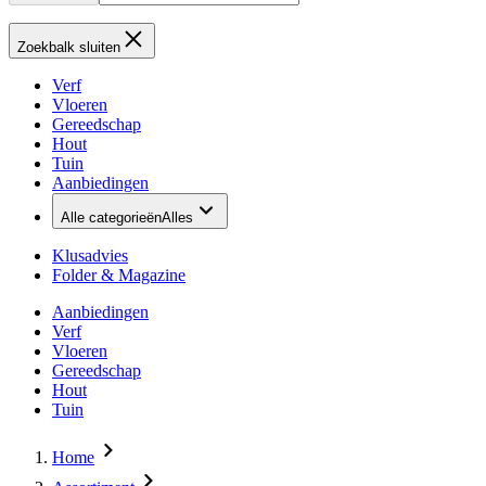
Zoekbalk sluiten
Verf
Vloeren
Gereedschap
Hout
Tuin
Aanbiedingen
Alle categorieën
Alles
Klusadvies
Folder & Magazine
Aanbiedingen
Verf
Vloeren
Gereedschap
Hout
Tuin
Home