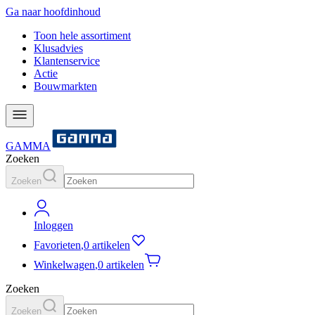
Ga naar hoofdinhoud
Toon hele assortiment
Klusadvies
Klantenservice
Actie
Bouwmarkten
GAMMA
Zoeken
Zoeken
Inloggen
Favorieten
,
0 artikelen
Winkelwagen
,
0 artikelen
Zoeken
Zoeken