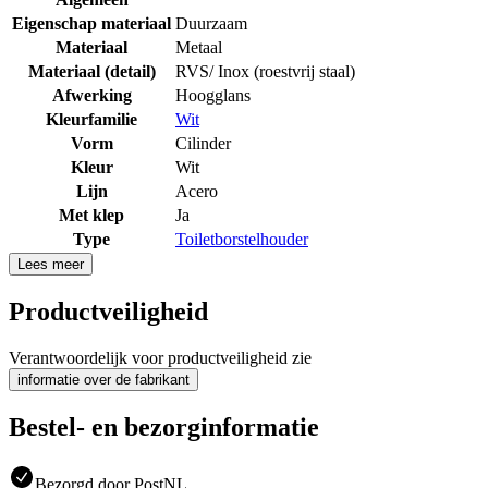
Eigenschap materiaal
Duurzaam
Materiaal
Metaal
Materiaal (detail)
RVS/ Inox (roestvrij staal)
Afwerking
Hoogglans
Kleurfamilie
Wit
Vorm
Cilinder
Kleur
Wit
Lijn
Acero
Met klep
Ja
Type
Toiletborstelhouder
Lees meer
Productveiligheid
Verantwoordelijk voor productveiligheid zie
informatie over de fabrikant
Bestel- en bezorginformatie
Bezorgd door PostNL