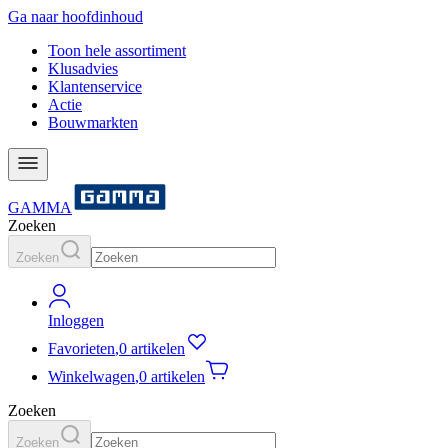
Ga naar hoofdinhoud
Toon hele assortiment
Klusadvies
Klantenservice
Actie
Bouwmarkten
GAMMA
Zoeken
Zoeken
Inloggen
Favorieten
,
0 artikelen
Winkelwagen
,
0 artikelen
Zoeken
Zoeken