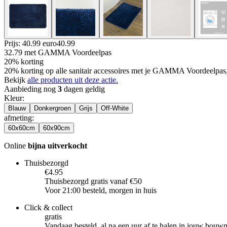
Prijs: 40.99 euro
40
.
99
32.79
met GAMMA Voordeelpas
20% korting
20% korting op alle sanitair accessoires met je GAMMA Voordeelpas
Bekijk
alle producten uit deze actie.
Aanbieding nog
3
dagen geldig
Kleur
:
Blauw
Donkergroen
Grijs
Off-White
afmeting
:
60x60cm
60x90cm
Online
bijna uitverkocht
Thuisbezorgd
€4.95
Thuisbezorgd gratis vanaf €50
Voor 21:00 besteld, morgen in huis
Click & collect
gratis
Vandaag besteld, al na een uur af te halen in jouw bouw