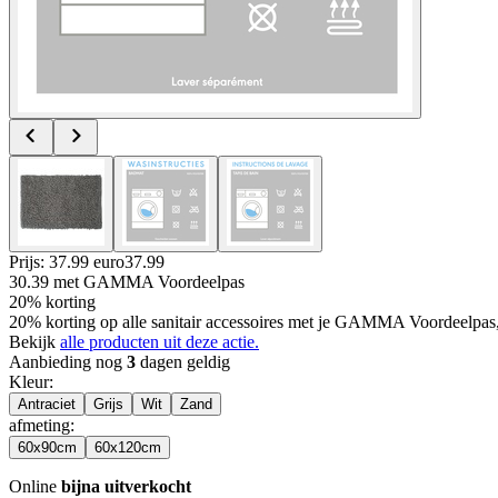
Prijs: 37.99 euro
37
.
99
30.39
met GAMMA Voordeelpas
20% korting
20% korting op alle sanitair accessoires met je GAMMA Voordeelpas
Bekijk
alle producten uit deze actie.
Aanbieding nog
3
dagen geldig
Kleur
:
Antraciet
Grijs
Wit
Zand
afmeting
:
60x90cm
60x120cm
Online
bijna uitverkocht