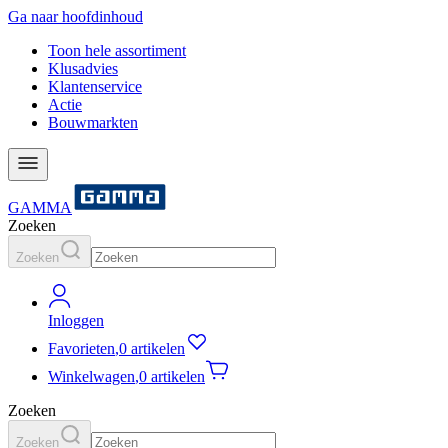
Ga naar hoofdinhoud
Toon hele assortiment
Klusadvies
Klantenservice
Actie
Bouwmarkten
GAMMA
Zoeken
Zoeken
Inloggen
Favorieten
,
0 artikelen
Winkelwagen
,
0 artikelen
Zoeken
Zoeken