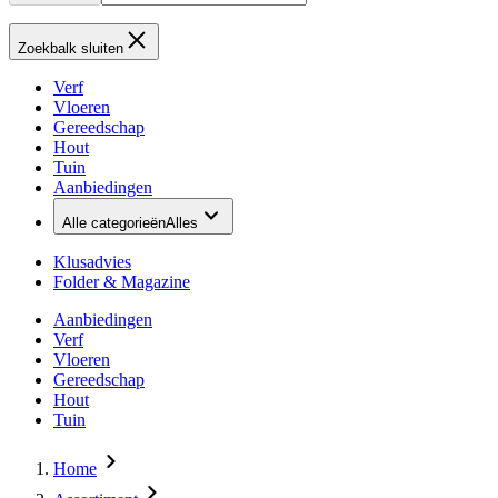
Zoekbalk sluiten
Verf
Vloeren
Gereedschap
Hout
Tuin
Aanbiedingen
Alle categorieën
Alles
Klusadvies
Folder & Magazine
Aanbiedingen
Verf
Vloeren
Gereedschap
Hout
Tuin
Home