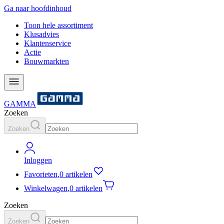
Ga naar hoofdinhoud
Toon hele assortiment
Klusadvies
Klantenservice
Actie
Bouwmarkten
GAMMA
Zoeken
Zoeken
Inloggen
Favorieten
,
0 artikelen
Winkelwagen
,
0 artikelen
Zoeken
Zoeken