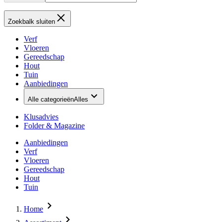
Zoekbalk sluiten
Verf
Vloeren
Gereedschap
Hout
Tuin
Aanbiedingen
Alle categorieën
Alles
Klusadvies
Folder & Magazine
Aanbiedingen
Verf
Vloeren
Gereedschap
Hout
Tuin
Home