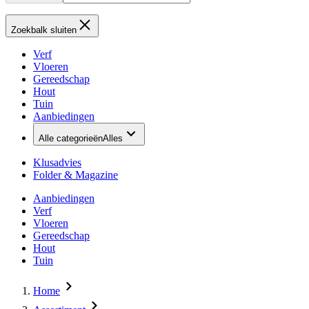
Zoekbalk sluiten
Verf
Vloeren
Gereedschap
Hout
Tuin
Aanbiedingen
Alle categorieën
Alles
Klusadvies
Folder & Magazine
Aanbiedingen
Verf
Vloeren
Gereedschap
Hout
Tuin
Home