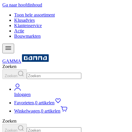
Ga naar hoofdinhoud
Toon hele assortiment
Klusadvies
Klantenservice
Actie
Bouwmarkten
GAMMA
Zoeken
Zoeken
Inloggen
Favorieten
,
0 artikelen
Winkelwagen
,
0 artikelen
Zoeken
Zoeken