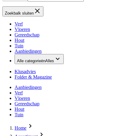
Zoekbalk sluiten
Verf
Vloeren
Gereedschap
Hout
Tuin
Aanbiedingen
Alle categorieën
Alles
Klusadvies
Folder & Magazine
Aanbiedingen
Verf
Vloeren
Gereedschap
Hout
Tuin
Home