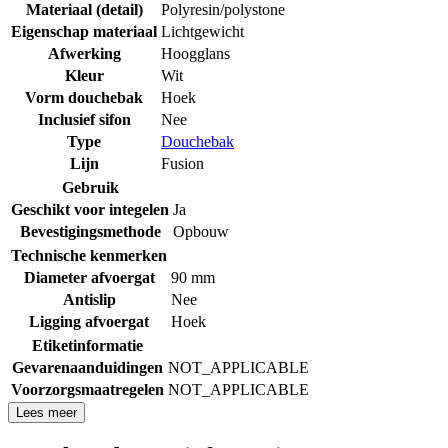
Materiaal (detail)
Polyresin/polystone
Eigenschap materiaal
Lichtgewicht
Afwerking
Hoogglans
Kleur
Wit
Vorm douchebak
Hoek
Inclusief sifon
Nee
Type
Douchebak
Lijn
Fusion
Gebruik
Geschikt voor integelen
Ja
Bevestigingsmethode
Opbouw
Technische kenmerken
Diameter afvoergat
90 mm
Antislip
Nee
Ligging afvoergat
Hoek
Etiketinformatie
Gevarenaanduidingen
NOT_APPLICABLE
Voorzorgsmaatregelen
NOT_APPLICABLE
Lees meer