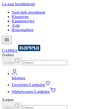
Ga naar hoofdinhoud
Toon hele assortiment
Klusadvies
Klantenservice
Actie
Bouwmarkten
GAMMA
Zoeken
Zoeken
Inloggen
Favorieten
,
0 artikelen
Winkelwagen
,
0 artikelen
Zoeken
Zoeken