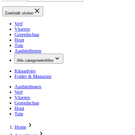
Zoekbalk sluiten
Verf
Vloeren
Gereedschap
Hout
Tuin
Aanbiedingen
Alle categorieën
Alles
Klusadvies
Folder & Magazine
Aanbiedingen
Verf
Vloeren
Gereedschap
Hout
Tuin
Home