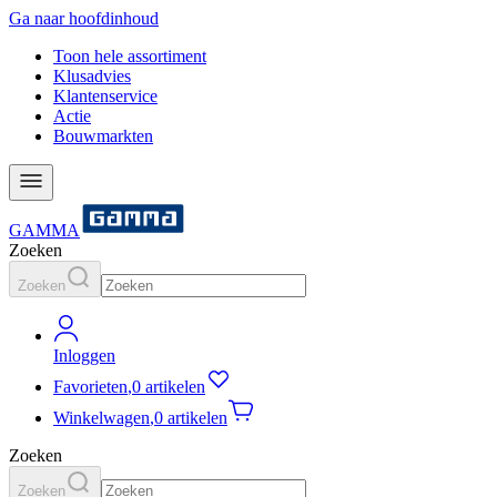
Ga naar hoofdinhoud
Toon hele assortiment
Klusadvies
Klantenservice
Actie
Bouwmarkten
GAMMA
Zoeken
Zoeken
Inloggen
Favorieten
,
0 artikelen
Winkelwagen
,
0 artikelen
Zoeken
Zoeken