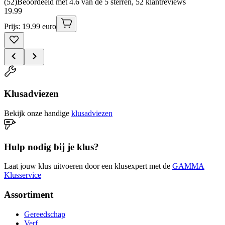
(
52
)
Beoordeeld met 4.6 van de 5 sterren, 52 klantreviews
19
.
99
Prijs: 19.99 euro
Klusadviezen
Bekijk onze handige
klusadviezen
Hulp nodig bij je klus?
Laat jouw klus uitvoeren door een klusexpert met de
GAMMA
Klusservice
Assortiment
Gereedschap
Verf