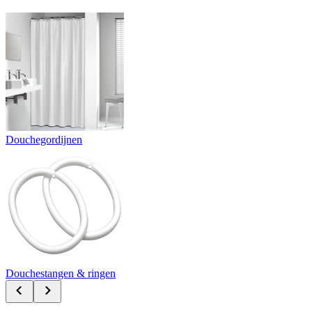
Douchegordijnen
Douchestangen & ringen