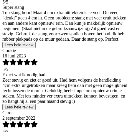
5
/5
Super stang
Top stang hoor! Maar 4 cm extra uittrekken is te veel. De veer
“deukt” geen 4 cm in. Geen probleem: stang met veer eruit trekken
en aan andere kant opnieuw erin. Dan kun je makkelijk opnieuw
beginnen. (Staat niet in de gebruiksaanwijzing) Zit goed vast en
stevig. Gebruik de stang voor zwemspullen boven het bad. Ik heb
rubber plakpads op de muur gedaan. Daar de stang op. Perfect!
Lees hele review
Cookie
16 juni 2023
5
/5
Exact wat ik nodig had
Zeer stevig en ziet er goed uit. Had hem volgens de handleiding
4cm extra uitgetrokken maar kreeg hem dan met geen mogelijkheid
recht tussen de muren. Gelukkig heel simpel om opnieuw erin te
steken. Met iets minder ver extra uittrekken kunnen bevestigen, en
zo hangt hij al een paar maand stevig :)
Lees hele review
Caro
2 september 2022
5
/5