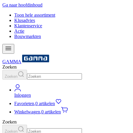
Ga naar hoofdinhoud
Toon hele assortiment
Klusadvies
Klantenservice
Actie
Bouwmarkten
GAMMA
Zoeken
Zoeken
Inloggen
Favorieten
,
0 artikelen
Winkelwagen
,
0 artikelen
Zoeken
Zoeken