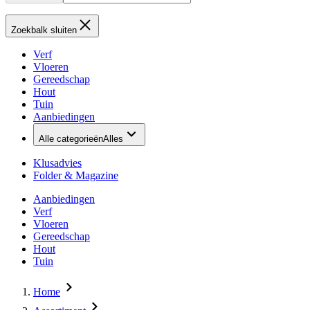
Zoekbalk sluiten
Verf
Vloeren
Gereedschap
Hout
Tuin
Aanbiedingen
Alle categorieën
Alles
Klusadvies
Folder & Magazine
Aanbiedingen
Verf
Vloeren
Gereedschap
Hout
Tuin
Home