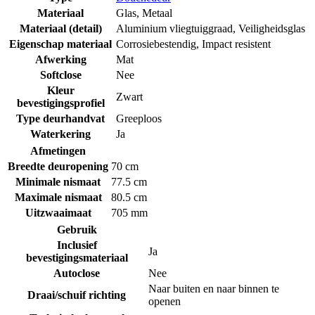
Materiaal
Glas
,
Metaal
Materiaal (detail)
Aluminium vliegtuiggraad
,
Veiligheidsglas
Eigenschap materiaal
Corrosiebestendig
,
Impact resistent
Afwerking
Mat
Softclose
Nee
Kleur
Zwart
bevestigingsprofiel
Type deurhandvat
Greeploos
Waterkering
Ja
Afmetingen
Breedte deuropening
70 cm
Minimale nismaat
77.5 cm
Maximale nismaat
80.5 cm
Uitzwaaimaat
705 mm
Gebruik
Inclusief
Ja
bevestigingsmateriaal
Autoclose
Nee
Naar buiten en naar binnen te
Draai/schuif richting
openen