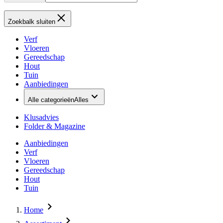
Zoekbalk sluiten
Verf
Vloeren
Gereedschap
Hout
Tuin
Aanbiedingen
Alle categorieën
Alles
Klusadvies
Folder & Magazine
Aanbiedingen
Verf
Vloeren
Gereedschap
Hout
Tuin
Home