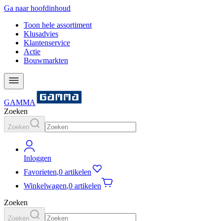
Ga naar hoofdinhoud
Toon hele assortiment
Klusadvies
Klantenservice
Actie
Bouwmarkten
GAMMA
Zoeken
Zoeken
Inloggen
Favorieten
,
0 artikelen
Winkelwagen
,
0 artikelen
Zoeken
Zoeken