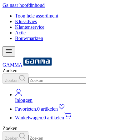
Ga naar hoofdinhoud
Toon hele assortiment
Klusadvies
Klantenservice
Actie
Bouwmarkten
GAMMA
Zoeken
Zoeken
Inloggen
Favorieten
,
0 artikelen
Winkelwagen
,
0 artikelen
Zoeken
Zoeken