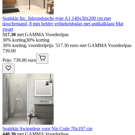
Sealskin Inc. Inloopdouche type A1 140x30x200 cm met
douchemand, 8 mm helder veiligheidsglas met antikalklaag Mat
zwart
517.30
met GAMMA Voordeelpas
30% korting
30% korting
30% korting, voordeelprijs: 517.30 euro met GAMMA Voordeelpas
739
.
00
Prijs: 739.00 euro
Sealskin Swingdeur voor Nis Code 70x197 cm
440.30
met GAMMA Voordeelpas