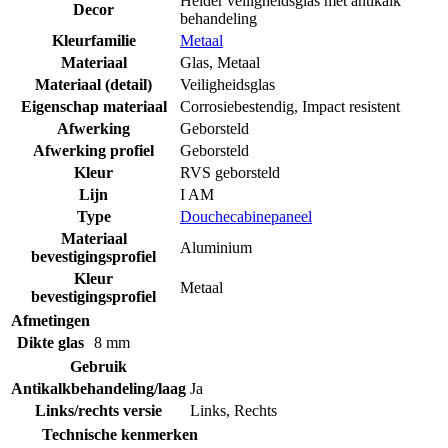
Helder veiligheidsglas met antikalk
Decor
behandeling
Kleurfamilie
Metaal
Materiaal
Glas
,
Metaal
Materiaal (detail)
Veiligheidsglas
Eigenschap materiaal
Corrosiebestendig
,
Impact resistent
Afwerking
Geborsteld
Afwerking profiel
Geborsteld
Kleur
RVS geborsteld
Lijn
I AM
Type
Douchecabinepaneel
Materiaal
Aluminium
bevestigingsprofiel
Kleur
Metaal
bevestigingsprofiel
Afmetingen
Dikte glas
8 mm
Gebruik
Antikalkbehandeling/laag
Ja
Links/rechts versie
Links
,
Rechts
Technische kenmerken