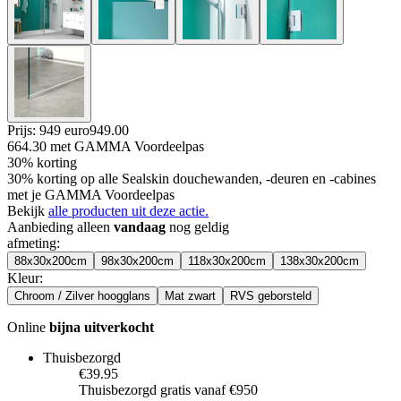
Prijs: 949 euro
949
.
00
664.30
met GAMMA Voordeelpas
30% korting
30% korting op alle Sealskin douchewanden, -deuren en -cabines
met je GAMMA Voordeelpas
Bekijk
alle producten uit deze actie.
Aanbieding alleen
vandaag
nog geldig
afmeting
:
88x30x200cm
98x30x200cm
118x30x200cm
138x30x200cm
Kleur
:
Chroom / Zilver hoogglans
Mat zwart
RVS geborsteld
Online
bijna uitverkocht
Thuisbezorgd
€39.95
Thuisbezorgd gratis vanaf €950