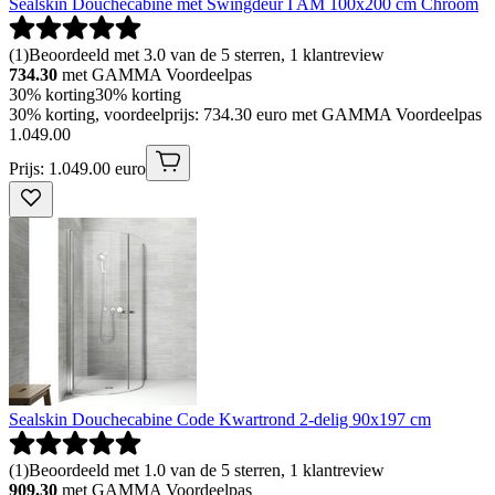
Sealskin Douchecabine met Swingdeur I AM 100x200 cm Chroom
(
1
)
Beoordeeld met 3.0 van de 5 sterren, 1 klantreview
734.30
met GAMMA Voordeelpas
30% korting
30% korting
30% korting, voordeelprijs: 734.30 euro met GAMMA Voordeelpas
1
.
049
.
00
Prijs: 1.049.00 euro
Sealskin Douchecabine Code Kwartrond 2-delig 90x197 cm
(
1
)
Beoordeeld met 1.0 van de 5 sterren, 1 klantreview
909.30
met GAMMA Voordeelpas