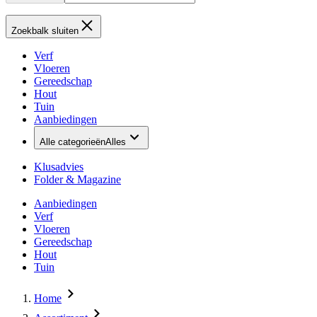
Zoekbalk sluiten
Verf
Vloeren
Gereedschap
Hout
Tuin
Aanbiedingen
Alle categorieën
Alles
Klusadvies
Folder & Magazine
Aanbiedingen
Verf
Vloeren
Gereedschap
Hout
Tuin
Home