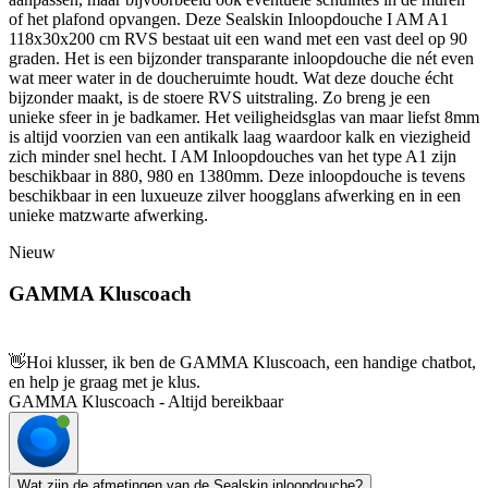
of het plafond opvangen. Deze Sealskin Inloopdouche I AM A1
118x30x200 cm RVS bestaat uit een wand met een vast deel op 90
graden. Het is een bijzonder transparante inloopdouche die nét even
wat meer water in de doucheruimte houdt. Wat deze douche écht
bijzonder maakt, is de stoere RVS uitstraling. Zo breng je een
unieke sfeer in je badkamer. Het veiligheidsglas van maar liefst 8mm
is altijd voorzien van een antikalk laag waardoor kalk en viezigheid
zich minder snel hecht. I AM Inloopdouches van het type A1 zijn
beschikbaar in 880, 980 en 1380mm. Deze inloopdouche is tevens
beschikbaar in een luxueuze zilver hoogglans afwerking en in een
unieke matzwarte afwerking.
Nieuw
GAMMA Kluscoach
👋
Hoi klusser, ik ben de GAMMA Kluscoach, een handige chatbot,
en help je graag met je klus.
GAMMA Kluscoach - Altijd bereikbaar
Wat zijn de afmetingen van de Sealskin inloopdouche?