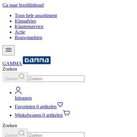
Ga naar hoofdinhoud
Toon hele assortiment
Klusadvies
Klantenservice
Actie
Bouwmarkten
GAMMA
Zoeken
Zoeken
Inloggen
Favorieten
,
0 artikelen
Winkelwagen
,
0 artikelen
Zoeken
Zoeken