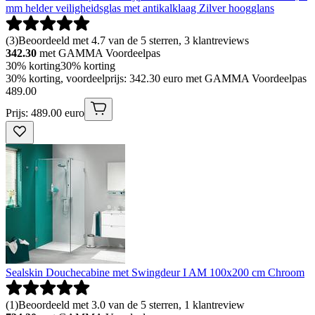
mm helder veiligheidsglas met antikalklaag Zilver hoogglans
(
3
)
Beoordeeld met 4.7 van de 5 sterren, 3 klantreviews
342.30
met GAMMA Voordeelpas
30% korting
30% korting
30% korting, voordeelprijs: 342.30 euro met GAMMA Voordeelpas
489
.
00
Prijs: 489.00 euro
Sealskin Douchecabine met Swingdeur I AM 100x200 cm Chroom
(
1
)
Beoordeeld met 3.0 van de 5 sterren, 1 klantreview