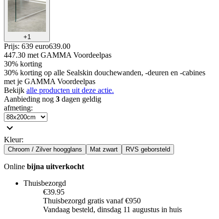
+
1
Prijs: 639 euro
639
.
00
447.30
met GAMMA Voordeelpas
30% korting
30% korting op alle Sealskin douchewanden, -deuren en -cabines
met je GAMMA Voordeelpas
Bekijk
alle producten uit deze actie.
Aanbieding nog
3
dagen geldig
afmeting
:
Kleur
:
Chroom / Zilver hoogglans
Mat zwart
RVS geborsteld
Online
bijna uitverkocht
Thuisbezorgd
€39.95
Thuisbezorgd gratis vanaf €950
Vandaag besteld, dinsdag 11 augustus in huis