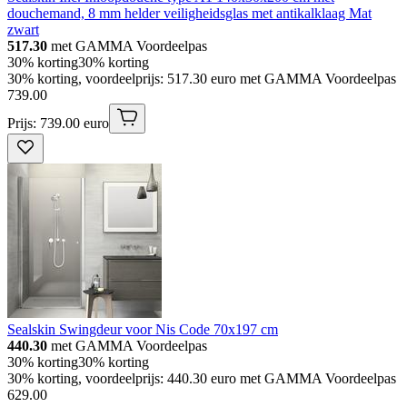
douchemand, 8 mm helder veiligheidsglas met antikalklaag Mat
zwart
517.30
met GAMMA Voordeelpas
30% korting
30% korting
30% korting, voordeelprijs: 517.30 euro met GAMMA Voordeelpas
739
.
00
Prijs: 739.00 euro
Sealskin Swingdeur voor Nis Code 70x197 cm
440.30
met GAMMA Voordeelpas
30% korting
30% korting
30% korting, voordeelprijs: 440.30 euro met GAMMA Voordeelpas
629
.
00