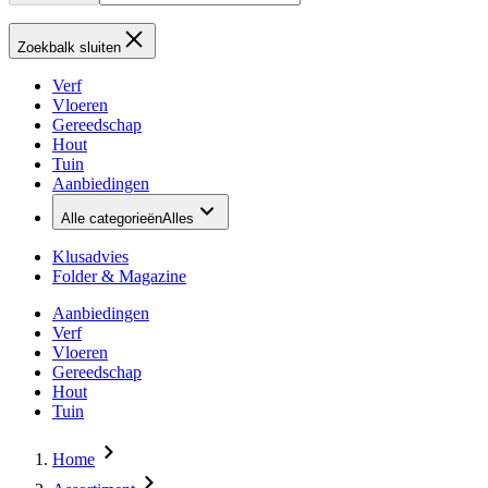
Zoekbalk sluiten
Verf
Vloeren
Gereedschap
Hout
Tuin
Aanbiedingen
Alle categorieën
Alles
Klusadvies
Folder & Magazine
Aanbiedingen
Verf
Vloeren
Gereedschap
Hout
Tuin
Home