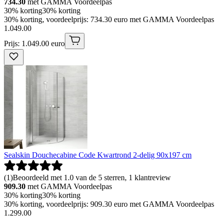
734.30
met GAMMA Voordeelpas
30% korting
30% korting
30% korting, voordeelprijs: 734.30 euro met GAMMA Voordeelpas
1
.
049
.
00
Prijs: 1.049.00 euro
Sealskin Douchecabine Code Kwartrond 2-delig 90x197 cm
(
1
)
Beoordeeld met 1.0 van de 5 sterren, 1 klantreview
909.30
met GAMMA Voordeelpas
30% korting
30% korting
30% korting, voordeelprijs: 909.30 euro met GAMMA Voordeelpas
1
.
299
.
00