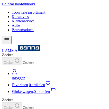
Ga naar hoofdinhoud
Toon hele assortiment
Klusadvies
Klantenservice
Actie
Bouwmarkten
GAMMA
Zoeken
Zoeken
Inloggen
Favorieten
,
0 artikelen
Winkelwagen
,
0 artikelen
Zoeken
Zoeken