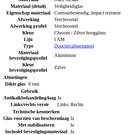
Materiaal (detail)
Veiligheidsglas
Eigenschap materiaal
Corrosiebestendig
,
Impact resistent
Afwerking
Verchroomd
Afwerking profiel
Verchroomd
Kleur
Chroom / Zilver hoogglans
Lijn
I AM
Type
Douchecabinepaneel
Materiaal
Aluminium
bevestigingsprofiel
Kleur
Zilver
bevestigingsprofiel
Afmetingen
Dikte glas
8 mm
Gebruik
Antikalkbehandeling/laag
Ja
Links/rechts versie
Links
,
Rechts
Technische kenmerken
Glas voorzien van beschermlaag
Ja
Met stabilisatoren
Ja
Inclusief bevestigingsmateriaal
Ja