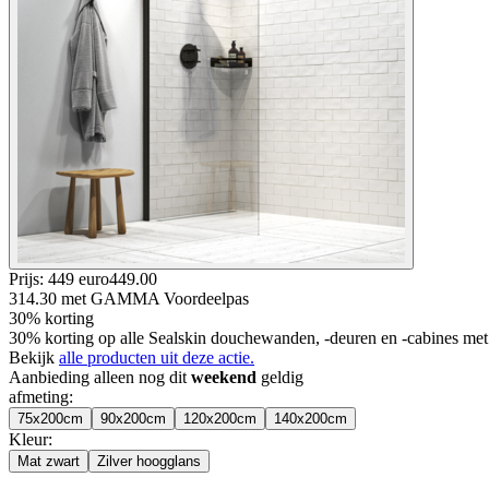
Prijs: 449 euro
449
.
00
314.30
met GAMMA Voordeelpas
30% korting
30% korting op alle Sealskin douchewanden, -deuren en -cabines 
Bekijk
alle producten uit deze actie.
Aanbieding alleen nog dit
weekend
geldig
afmeting
:
75x200cm
90x200cm
120x200cm
140x200cm
Kleur
:
Mat zwart
Zilver hoogglans