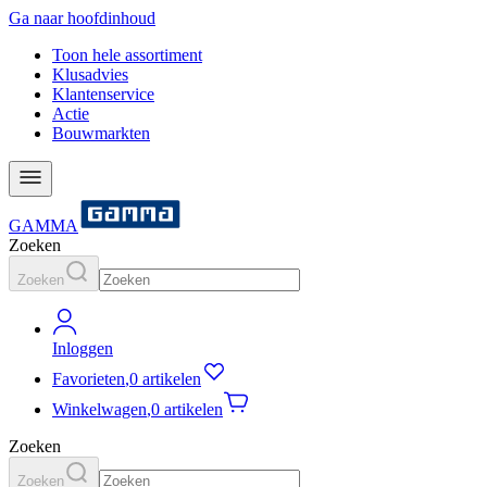
Ga naar hoofdinhoud
Toon hele assortiment
Klusadvies
Klantenservice
Actie
Bouwmarkten
GAMMA
Zoeken
Zoeken
Inloggen
Favorieten
,
0 artikelen
Winkelwagen
,
0 artikelen
Zoeken
Zoeken