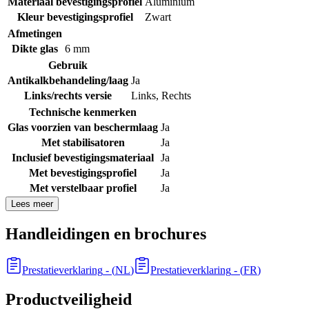
Materiaal bevestigingsprofiel
Aluminium
Kleur bevestigingsprofiel
Zwart
Afmetingen
Dikte glas
6 mm
Gebruik
Antikalkbehandeling/laag
Ja
Links/rechts versie
Links
,
Rechts
Technische kenmerken
Glas voorzien van beschermlaag
Ja
Met stabilisatoren
Ja
Inclusief bevestigingsmateriaal
Ja
Met bevestigingsprofiel
Ja
Met verstelbaar profiel
Ja
Lees meer
Handleidingen en brochures
Prestatieverklaring
- (
NL
)
Prestatieverklaring
- (
FR
)
Productveiligheid