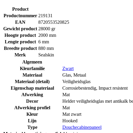
Product
Productnummer
219131
EAN
8720553520825
Gewicht product
28000 gr
Hoogte product
2000 mm
Lengte product
6 mm
Breedte product
880 mm
Merk
Sealskin
Algemeen
Kleurfamilie
Zwart
Materiaal
Glas
,
Metaal
Materiaal (detail)
Veiligheidsglas
Eigenschap materiaal
Corrosiebestendig
,
Impact resistent
Afwerking
Mat
Decor
Helder veiligheidsglas met antikalk b
Afwerking profiel
Mat
Kleur
Mat zwart
Lijn
Hooked
Type
Douchecabinepaneel