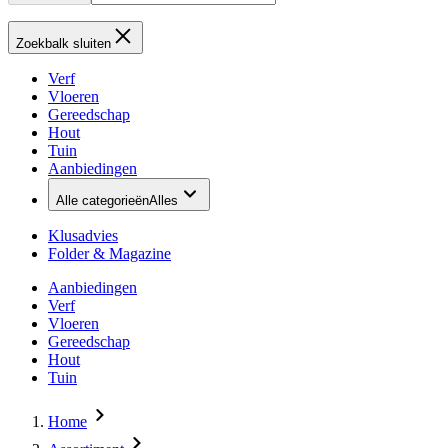
Zoekbalk sluiten
Verf
Vloeren
Gereedschap
Hout
Tuin
Aanbiedingen
Alle categorieën
Alles
Klusadvies
Folder & Magazine
Aanbiedingen
Verf
Vloeren
Gereedschap
Hout
Tuin
Home