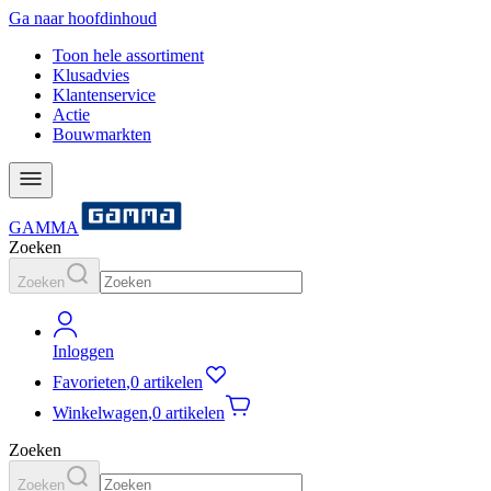
Ga naar hoofdinhoud
Toon hele assortiment
Klusadvies
Klantenservice
Actie
Bouwmarkten
GAMMA
Zoeken
Zoeken
Inloggen
Favorieten
,
0 artikelen
Winkelwagen
,
0 artikelen
Zoeken
Zoeken