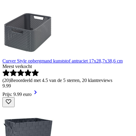
Curver Style opbergmand kunststof antraciet 17x28,7x38,6 cm
Meest verkocht
(
20
)
Beoordeeld met 4.5 van de 5 sterren, 20 klantreviews
9
.
99
Prijs: 9.99 euro